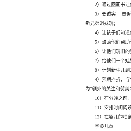
2）通过图画书让他
3）要诚实， 告诉
新兄弟姐妹玩；
4）让孩子们知道他
5）鼓励他们帮助计
6）让他们玩旧的婴
7）给他们一个娃娃
8）计划新生儿到来
9）预期挫折， 学龄
为”额外的关注和赞美
10）在分娩之前，
11）安排时间阅读
12）在婴儿的喂食
学龄儿童