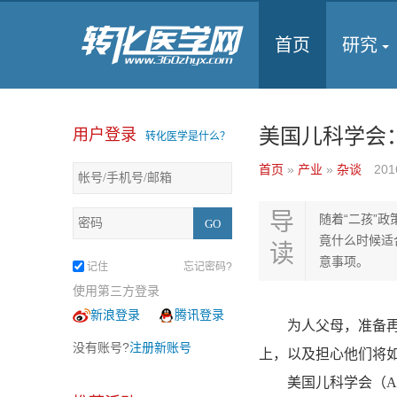
首页
研究
美国儿科学会
用户登录
转化医学是什么？
首页
»
产业
»
杂谈
201
导
随着“二孩”
竟什么时候适
读
意事项。
记住
忘记密码?
使用第三方登录
新浪登录
腾讯登录
为人父母，准备再生
没有账号?
注册新账号
上，以及担心他们将
美国儿科学会（AA