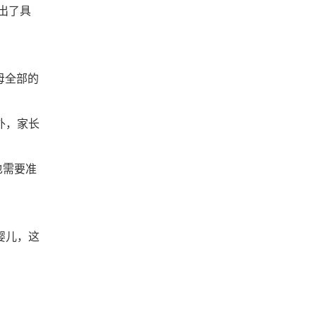
出了具
母全部的
外，家长
也需要准
婴儿，这