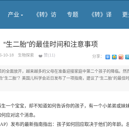
产业
《转》访
专题
《转》译
更
：“生二胎”的最佳时间和注意事项
6-10-18
生物探索
赞(
11
)
分享：
政策的全面放开，越来越多的父母在准备迎接家庭中第二个孩子的降临。然
合“生二胎”？美国儿科学会近日发布了一项指南，建议了“生二胎”的最佳
一个宝宝，却不知道如何告诉你的孩子，有一个小弟弟或妹
如何应对这个消息。
P）发布的最新指南指出：孩子如何回应取决于他们的年龄。