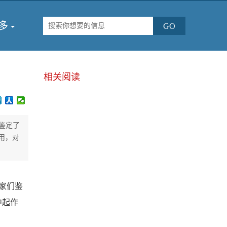
多
相关阅读
们鉴定了
用，对
学家们鉴
中起作