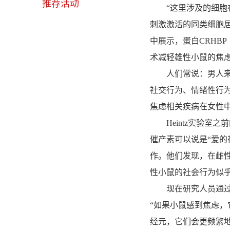
推荐活动
“这里涉及的细胞在雄性
刺激激活的同类细胞
中展示，蛋白CRHBP（cort
术减轻雄性小鼠的焦
人们常说：男人来自
社交行为、情绪性行
焦虑相关疾病在女性
Heintz实验室之
催产素可以说是“爱的
作。他们发现，在雌
性小鼠的社会行为似
现在研究人员通过光
“如果小鼠感到焦虑，
经元，它们会更频繁