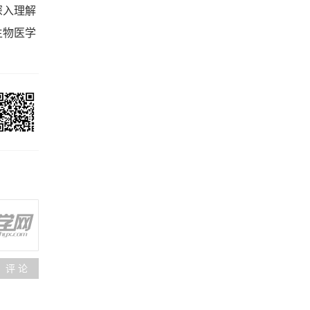
深入理解
生物医学
评 论