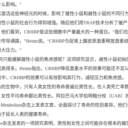
么影响。”
活这些神经元的时候，影响了雄性小鼠和雌性小鼠的不同行
性小鼠的社会行为得到增强。随后他们用TRAP技术分析了催产
他们看到，CRHBP是这些细胞中产量最大的一种蛋白。“我们
导通路，”Heintz说。“CRHBP与促肾上腺皮质激素释放激素
大压力。”
何只能缓解雄性小鼠的焦虑感呢？这项研究显示，雌性小鼠初始
高得多。Heintz指出，CRHBP降低激素水平的效果可能还不足
中，CRHBP的效果可以有效影响其行为，减轻压力和焦虑感。
生物中，只有人类女性的寿命普遍比男性长。在人类死亡率
，女性平均寿命都比男性长。阿拉巴马大学伯明翰分校（UAB）
l Metabolism杂志上发表文章，全面探讨了寿命的性别差异。他
助于延长人类的健康寿命。
oscience杂志发表的一项研究表明，男性和女性之间可能存在根本的痛