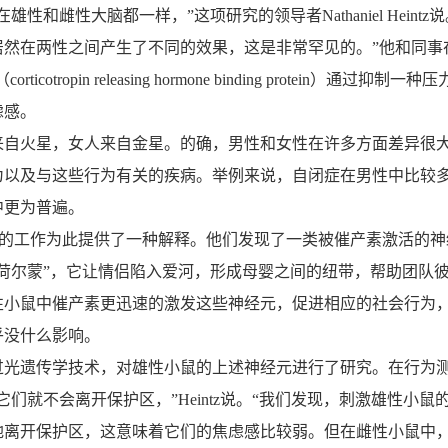
和雌性大脑都一样，”这项研究的领导者Nathaniel Heintz说
居然在两性之间产生了不同的效果，这是非常罕见的。”他和同事
icotropin releasing hormone binding protein）通过抑制一
虑感。
火星，女人来自金星。的确，男性和女性在许多方面差异很
为以及与这些行为有关的疾病。举例来说，自闭症在男性中比较
中更为普遍。
前的工作为此提供了一种解释。他们发现了一类被催产素激活的神
荷尔蒙”，它让情侣陷入爱河，形成母婴之间的纽带，帮助团队
性小鼠中催产素更迅速的激发这些神经元，促进相应的社会行为
乎没什么影响。
遗传学技术，对雄性小鼠的上述神经元进行了研究。在行为
它们就不会离开保护区，”Heintz说。“我们发现，刺激雄性小鼠
地离开保护区，这意味着它们的焦虑感比较弱。但在雌性小鼠中