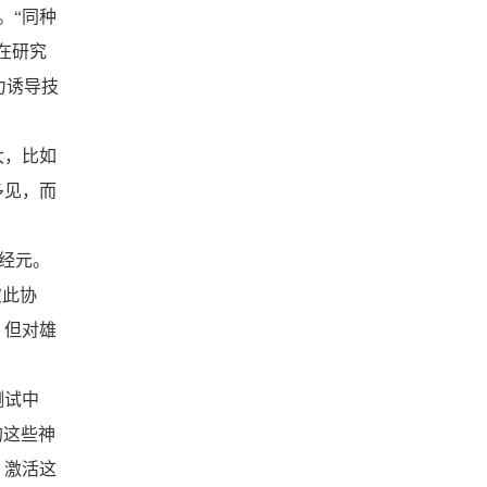
。“同种
在研究
种压力诱导技
大，比如
多见，而
经元。
彼此协
，但对雄
测试中
的这些神
，激活这