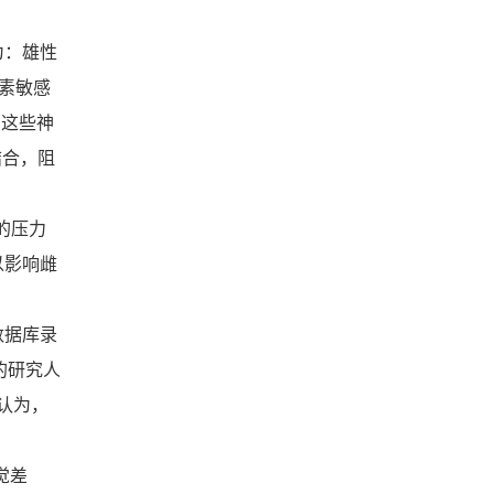
为：雄性
素敏感
在这些神
结合，阻
的压力
以影响雌
数据库录
的研究人
们认为，
觉差