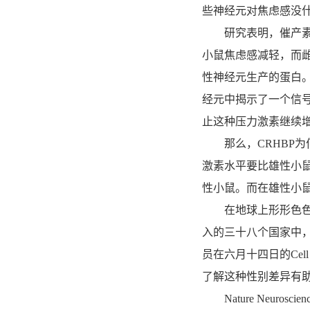
些神经元对焦虑感没什
研究表明，催产素激
小鼠焦虑感减轻，而雌
性神经元生产的蛋白。
经元中揭示了一个信号传
止这种压力激素继续增
那么，CRHBP为
激素水平要比雄性小鼠
性小鼠。而在雄性小鼠
在地球上形形色色的
入的三十八个国家中
员在六月十四日的Cel
了解这种性别差异有
Nature Neur