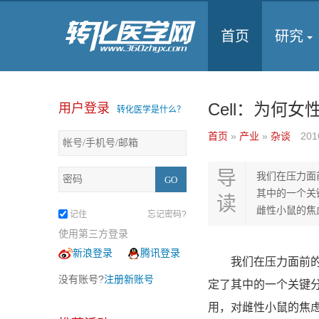
首页
研究
Cell：为何
用户登录
转化医学是什么？
首页
»
产业
»
杂谈
201
导
我们在压力面前
其中的一个关
读
雌性小鼠的焦虑
记住
忘记密码?
使用第三方登录
新浪登录
腾讯登录
我们在压力面前的紧张
没有账号?
注册新账号
定了其中的一个关键
用，对雌性小鼠的焦虑