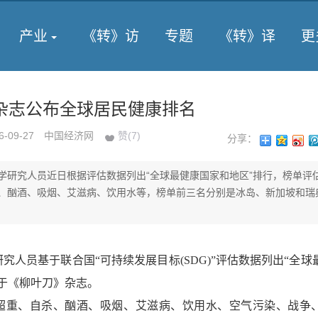
产业
《转》访
专题
《转》译
更
杂志公布全球居民健康排名
6-09-27
中国经济网
赞(
7
)
分享：
学研究人员近日根据评估数据列出“全球最健康国家和地区”排行，榜单评
、酗酒、吸烟、艾滋病、饮用水等，榜单前三名分别是冰岛、新加坡和瑞
员基于联合国“可持续发展目标(SDG)”评估数据列出“全球
于《柳叶刀》杂志。
重、自杀、酗酒、吸烟、艾滋病、饮用水、空气污染、战争