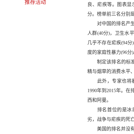
推荐活动
良、疟疾等。图表显示
分。榜单前三名分别
对中国的排名产生负面
人群(40分)，卫生水
几乎不存在疟疾(94分
度的家庭性暴力(96分
制定该排名的标准包
精与烟草的消费水平
此外，专家也将暴
1990年到2015年。
西和阿曼。
排名首位的是冰岛(8
劣，战争与疟疾的死
美国的排名并没有预