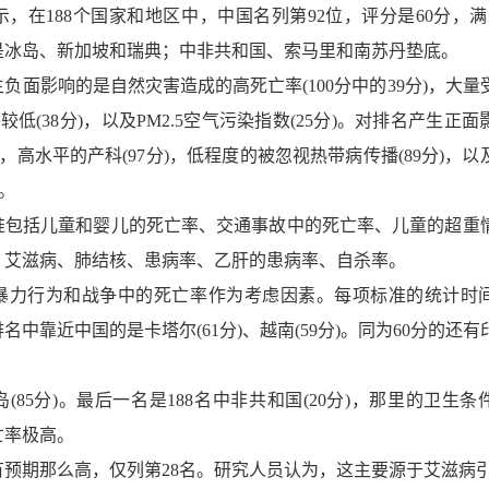
，在188个国家和地区中，中国名列第92位，评分是60分，满分
是冰岛、新加坡和瑞典；中非共和国、索马里和南苏丹垫底。
影响的是自然灾害造成的高死亡率(100分中的39分)，大量
平较低(38分)，以及PM2.5空气污染指数(25分)。对排名产生正
)，高水平的产科(97分)，低程度的被忽视热带病传播(89分)，
)。
括儿童和婴儿的死亡率、交通事故中的死亡率、儿童的超重
、艾滋病、肺结核、患病率、乙肝的患病率、自杀率。
力行为和战争中的死亡率作为考虑因素。每项标准的统计时
在排名中靠近中国的是卡塔尔(61分)、越南(59分)。同为60分的还
5分)。最后一名是188名中非共和国(20分)，那里的卫生条
亡率极高。
期那么高，仅列第28名。研究人员认为，这主要源于艾滋病