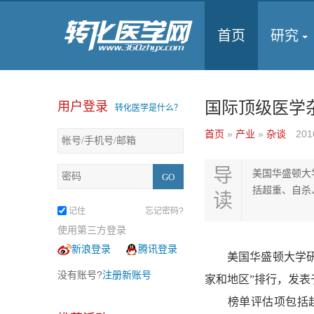
首页
研究
国际顶级医学
用户登录
转化医学是什么？
首页
»
产业
»
杂谈
201
导
美国华盛顿大
括超重、自杀
读
记住
忘记密码?
使用第三方登录
新浪登录
腾讯登录
美国华盛顿大学研究人
没有账号?
注册新账号
家和地区”排行，发表
榜单评估项包括超