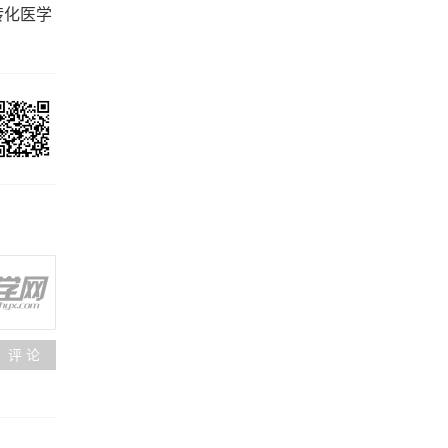
转化医学
评 论