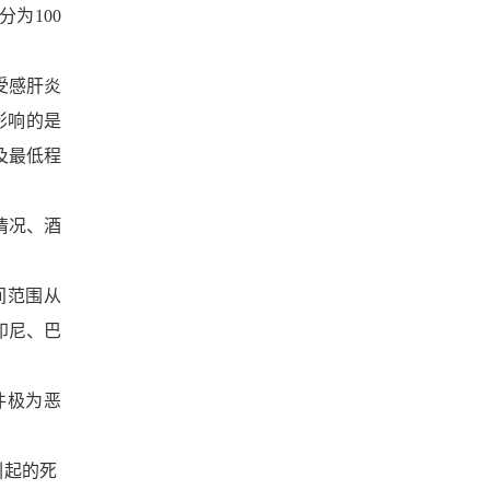
为100
受感肝炎
面影响的是
以及最低程
情况、酒
间范围从
有印尼、巴
件极为恶
引起的死