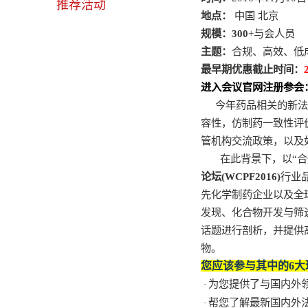
推荐活动
地点：
中国 北京
规模：300
+
与会人员
主题：
合规、高效、低
最早期优惠截止时间：
进入会议官网注册参会
今年药品相关的新法
容性，仿制药一致性评
管机构交流政策，以及
在此背景下，以“
论坛
(WCPF2016)
行业
先化学制药企业以及全
发现、化合物开发与筛
话题进行剖析，并提供
物。
您应该参与其中的
6
大
为您提供了与国内外
·
帮您了解最新国内外
·