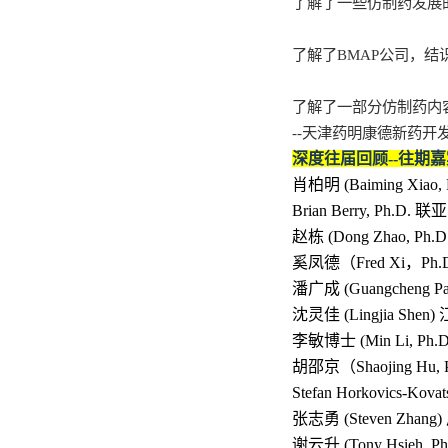
了解了一些仿制药发展
了解了
BMAP
公司，结
了解了一部分仿制药内
--
天津药明康德新药开
深度往届回顾
--
往期嘉
肖柏明
(Baiming Xiao,
Brian Berry, Ph.D.
联亚
赵栋
(Dong Zhao, Ph.D
奚凤德（
Fred Xi
，
Ph.
潘广成
(Guangcheng Pa
沈灵佳
(Lingjia Shen)
李敏博士
(Min Li, Ph.D
胡邵京（
Shaojing Hu, 
Stefan Horkovics-Kovat
张志勇
(Steven Zhang)
谢云升
(Tony Hsieh, Ph