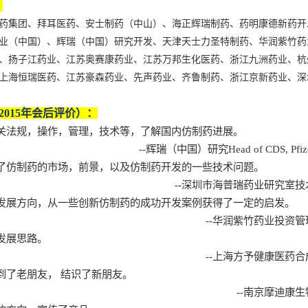
：
药集团、拜耳医药、安士制药（中山）、海正辉瑞制药、药明康德新药开
业（中国）、辉瑞（中国）研究开发、天津天士力圣特制药、华润紫竹药
、扬子江药业、江苏奥赛康药业、江苏万邦生化医药、浙江九洲药业、杭
上海恒瑞医药、江苏豪森药业、先声药业、齐鲁制药、浙江京新药业、深
2015
年会后评价）：
关法规，操作，管理，技术等，了解国内仿制药进展。
--
辉瑞（中国）研究
Head of CDS, Pfi
了仿制药的市场，前景，以及仿制药开发的一些技术问题。
--
深圳市海普瑞药业研究室技
发展方向，从一些创新仿制药的成功开发案例获得了一定的启发。
--
华润紫竹药业投资管
发展思路。
--
上海方予健康医药合
到了老朋友， 结识了新朋友。
--
南京摩迪康生