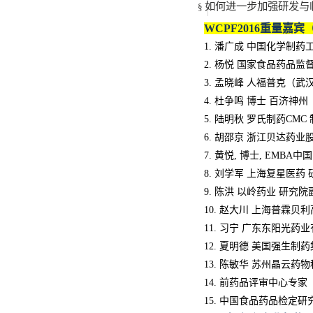
如何进一步加强研发与
§
WCPF2016
重量嘉宾
1.
潘广成 中国化学制药
2.
杨悦 国家食品药品监
3.
孟晓峰 人福普克（武
4.
杜争鸣
博士 百济神州
5.
陆明秋 罗氏制药
CMC
6.
胡邵京 浙江贝达药业
7.
黄悦
,
博士
, EMBA
中国
8.
刘学军 上海复星医药
9.
陈洪 以岭药业 研究院
10.
赵大川 上海普霖贝利
11.
习宁 广东东阳光药业
12.
夏明德 美国强生制药
13.
陈敏华 苏州晶云药物
14.
前药品评审中心专家
15.
中国食品药品检定研