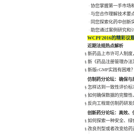
协您掌握第一手市场
·
与您合作理解技术要
·
同您探索化药中创新
·
助您通过案例研究和
·
WCPF2016
的精彩议
近期法规热点解析
新药品上市许可人制度
§
新《药品注册管理办法
§
新版
cGMP
实践有困难
§
仿制药分论坛：确保与
怎样达到一致性评价标
§
如何确保数据的完整性
§
反向工程是仿制药研发
§
创新药分论坛：高效、
如何探索一种安全、绿
§
改良剂型或者改变给药
§