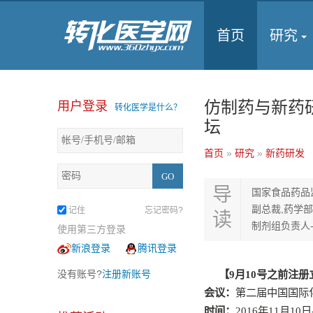
首页
研究
仿制药与新药
用户登录
转化医学是什么？
坛
首页
»
研究
»
新药研发
导
国家食品药品
副总裁,药学
记住
忘记密码?
读
制剂组负责人
使用第三方登录
新浪登录
腾讯登录
没有账号?
注册新账号
【
9
月
10
号之前注册
会议：
第二届中国国际
时间：
2016
年
11
月
10
日