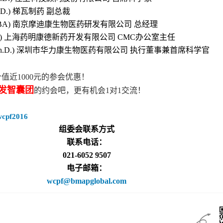
D.)
梯瓦制药 副总裁
BA)
南京摩迪康生物医药研发有限公司 总经理
)
上海药明康德新药开发有限公司
CMC
办公室主任
h.D.)
深圳市华力康生物医药有限公司 执行董事兼首席科学官
价值近
1000
元的参会优惠！
发智囊团
的约会吧，更有机会
1
对
1
交流！
：
wcpf2016
组委会联系方式
联系电话：
021-6052 9507
电子邮箱：
wc
p
f@bmapglobal.com