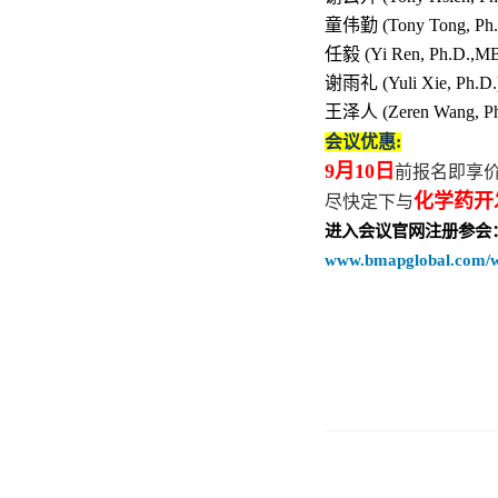
童伟勤
(Tony Tong, Ph.
任毅
(Yi Ren, Ph.D.,M
谢雨礼
(Yuli Xie, Ph.D.
王泽人
(Zeren Wang, P
会议优惠
:
9
月
10
日
前报名即享
化学药开
尽快定下与
进入会议官网注册参会
www.bmapglobal.com/