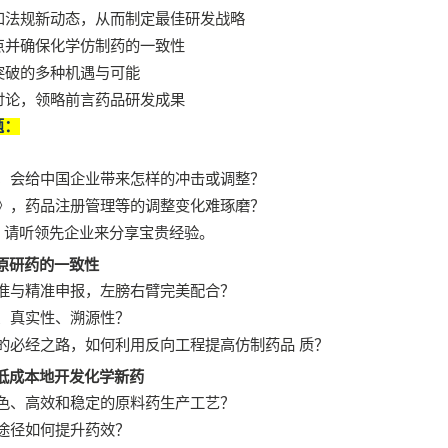
和法规新动态，从而制定最佳研发战略
点并确保化学仿制药的一致性
突破的多种机遇与可能
讨论，领略前言药品研发成果
题：
，会给中国企业带来怎样的冲击或调整？
》，药品注册管理等的调整变化难琢磨？
？请听领先企业来分享宝贵经验。
原研药的一致性
准与精准申报，左膀右臂完美配合？
、真实性、溯源性？
的必经之路，如何利用反向工程提高仿制药品
质？
低成本地开发化学新药
色、高效和稳定的原料药生产工艺？
途径如何提升药效？