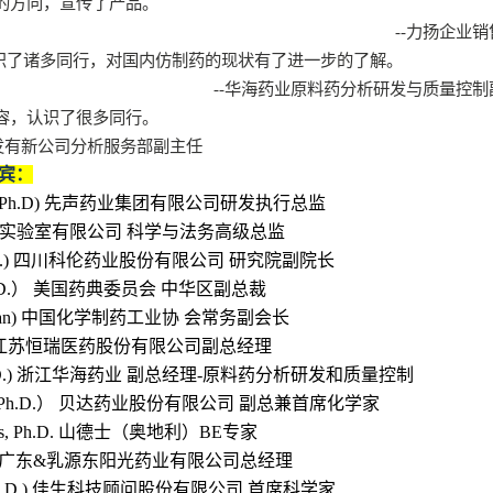
的方向，宣传了产品。
--
力扬企业销
识了诸多同行，对国内仿制药的现状有了进一步的了解。
--
华海药业原料药分析研发与质量控制
容，认识了很多同行。
发有新公司分析服务部副主任
宾：
 Ph.D)
先声药业集团有限公司研发执行总监
实验室有限公司 科学与法务高级总监
.)
四川科伦药业股份有限公司 研究院副院长
D.
）
美国药典委员会
中华区副总裁
n)
中国化学制药工业协 会常务副会长
江苏恒瑞医药股份有限公司副总经理
.)
浙江华海药业 副总经理
-
原料药分析研发和质量控制
Ph.D.
）
贝达药业股份有限公司 副总兼首席化学家
s, Ph.D.
山德士（奥地利）
BE
专家
广东
&
乳源东阳光药业有限公司总经理
.D.)
佳生科技顾问股份有限公司 首席科学家