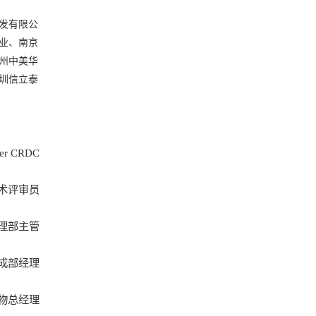
发有限公
业、南京
州中美华
圳信立泰
zer CRDC
术评审员
理部主管
成部经理
物总经理