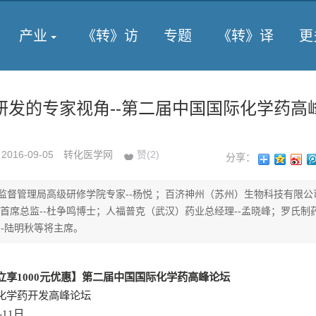
产业
《转》访
专题
《转》译
更
研发的专家视角--第二届中国国际化学药高
2016-09-05
转化医学网
赞(
2
)
分享：
监督管理局高级研修学院专家--杨悦 ；百济神州（苏州）生物科技有限公
部首席总监--杜争鸣博士；人福普克（武汉）药业总经理--孟晓峰；罗氏制药
--陆明秋等将主席。
立享
1000
元优惠】第二届中国国际化学药高峰论坛
化学药开发高峰论坛
-11
日