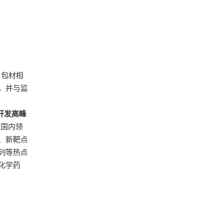
，包材相
，并与监
开发高峰
，国内领
、新靶点
列等热点
化学药