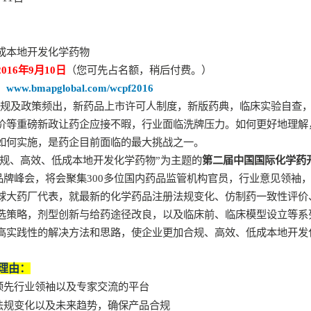
成本地开发化学药物
2016
年
9
月10日
（您可先占名额，稍后付费。）
：
www.bmapglobal.com/wcpf2016
规及政策频出，新药品上市许可人制度，新版药典，临床实验自查
价等重磅新政让药企应接不暇，行业面临洗牌压力。如何更好地理解
如何实施，是药企目前面临的最大挑战之一。
合规、高效、低成本地开发化学药物”为主题的
第二届中国国际化学药
品牌峰会，将会聚集
300
多位国内药品监管机构官员，行业意见领袖
球大药厂代表，就最新的化学药品注册法规变化、仿制药一致性评价
选策略，剂型创新与给药途径改良，以及临床前、临床模型设立等系
高实践性的解决方法和思路，使企业更加合规、高效、低成本地开发
理由：
领先行业领袖以及专家交流的平台
法规变化以及未来趋势，确保产品合规