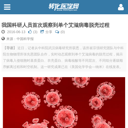
我国科研人员首次观察到单个艾滋病毒脱壳过程
2016-06-13
(
3
)
分享
(0)
来源：中国科学报
【导读】
近日，记者从中科院武汉病毒研究所获悉，该所崔宗强研究团队与中科
院生物物理所张先恩团队合作，实时动态观察到单个艾滋病毒的脱壳过程，揭示
了病毒入侵细胞时基质蛋白、衣壳蛋白、病毒核酸等不同层次、不同组分逐级顺
序解离过程和时空机制。这一研究成果已在《美国化学学会—纳米》在线发表。