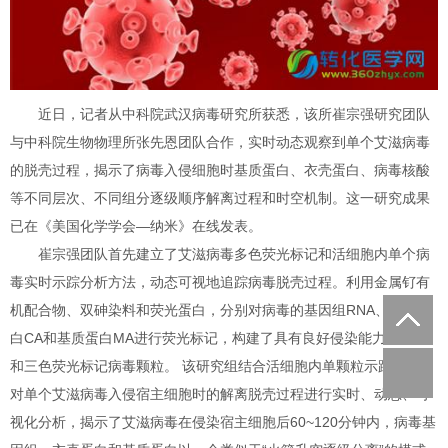
近日，记者从中科院武汉病毒研究所获悉，该所崔宗强研究团队
与中科院生物物理所张先恩团队合作，实时动态观察到单个艾滋病毒
的脱壳过程，揭示了病毒入侵细胞时基质蛋白、衣壳蛋白、病毒核酸
等不同层次、不同组分逐级顺序解离过程和时空机制。这一研究成果
已在《美国化学学会—纳米》在线发表。
崔宗强团队首先建立了艾滋病毒多色荧光标记和活细胞内单个病
毒实时示踪分析方法，动态可视地追踪病毒脱壳过程。利用金属钌有
机配合物、双砷染料和荧光蛋白，分别对病毒的基因组RNA、衣壳蛋
白CA和基质蛋白MA进行荧光标记，构建了具有良好侵染能力的双色
和三色荧光标记病毒颗粒。 该研究组结合活细胞内单颗粒示踪技术，
对单个艾滋病毒入侵宿主细胞时的解离脱壳过程进行实时、动态、可
视化分析，揭示了艾滋病毒在侵染宿主细胞后60~120分钟内，病毒基