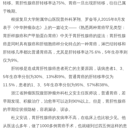
转移。胃肝性腺癌肝转移率达75%。胃癌一旦出现肝转移，往往已属
于晚期。
根据复旦大学附属华山医院普外科茅翔、罗奋等人2015年8月发
表于《中华肿瘤杂志》上的一篇论文——《熟悉两种胃癌罕见类型：
胃肝样腺癌和产甲胎蛋白胃癌》中关于胃肝性腺癌的提法：胃肝性腺
癌是同时具有腺癌和肝细胞癌样分化特点的一种胃癌，淋巴结转移和
肝转移几率都比普通胃癌高，尤其是肝转移率达75.6%，5年生存率则
仅为9%。
肝转移是造成胃肝性腺癌患者死亡的主要原因，该病患者1、3、
5年生存率分别为30%、13%和9%。普通胃癌的肝转移率仅为
11.5%，患者的1、3、5年生存率分别为95%、57%和38%。
浙江省肿瘤医院腹部肿瘤外科杜义安主任医师说，普通胃癌，若
早期发现、积极治疗，治愈率可以达到90%以上。但是，胃肝性腺癌
的早期症状很隐秘，容易漏诊、误诊。
杜义安说，胃肝性腺癌的发病率不高，在临床上也比较少见。他
从医这么多年，做了1000多例胃癌手术，也就碰到过四五例这样的患