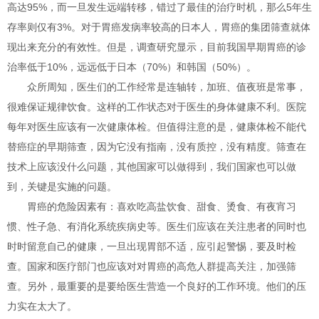
高达95%，而一旦发生远端转移，错过了最佳的治疗时机，那么5年生
存率则仅有3%。对于胃癌发病率较高的日本人，胃癌的集团筛查就体
现出来充分的有效性。但是，调查研究显示，目前我国早期胃癌的诊
治率低于10%，远远低于日本（70%）和韩国（50%）。
众所周知，医生们的工作经常是连轴转，加班、值夜班是常事，
很难保证规律饮食。这样的工作状态对于医生的身体健康不利。医院
每年对医生应该有一次健康体检。但值得注意的是，健康体检不能代
替癌症的早期筛查，因为它没有指南，没有质控，没有精度。筛查在
技术上应该没什么问题，其他国家可以做得到，我们国家也可以做
到，关键是实施的问题。
胃癌的危险因素有：喜欢吃高盐饮食、甜食、烫食、有夜宵习
惯、性子急、有消化系统疾病史等。医生们应该在关注患者的同时也
时时留意自己的健康，一旦出现胃部不适，应引起警惕，要及时检
查。国家和医疗部门也应该对对胃癌的高危人群提高关注，加强筛
查。另外，最重要的是要给医生营造一个良好的工作环境。他们的压
力实在太大了。