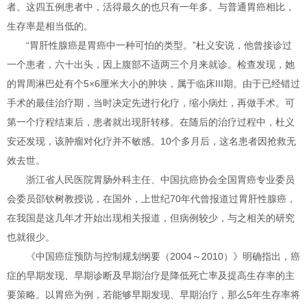
者。这四五例患者中，活得最久的也只有一年多。与普通胃癌相比，
生存率是相当低的。
“胃肝性腺癌是胃癌中一种可怕的类型。”杜义安说，他曾接诊过
一个患者，六十出头，因上腹部不适两三个月来就诊。检查发现，她
的胃周淋巴处有个5×6厘米大小的肿块，属于临床III期。由于已经错过
手术的最佳治疗期，当时决定先进行化疗，缩小病灶，再做手术。可
第一个疗程结束后，患者就出现肝转移。在随后的治疗过程中，杜义
安还发现，该肿瘤对化疗并不敏感。10个多月后，这名患者因抢救无
效去世。
浙江省人民医院胃肠外科主任、中国抗癌协会全国胃癌专业委员
会委员邵钦树教授说，在国外，上世纪70年代曾报道过胃肝性腺癌，
在我国是这几年才开始出现相关报道，但病例较少，与之相关的研究
也就很少。
《中国癌症预防与控制规划纲要（2004～2010）》明确指出，癌
症的早期发现、早期诊断及早期治疗是降低死亡率及提高生存率的主
要策略。以胃癌为例，若能够早期发现、早期治疗，那么5年生存率将