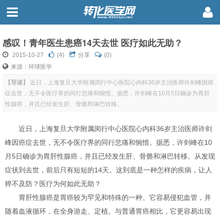
感叹！青年医生患癌14天去世 医疗如此无助？
2015-10-27
(
4
)
分享
(0)
来源：环球医学
【导读】
近日，上海复旦大学附属闵行中心医院心内科36岁主治医师许剑峰因癌
症去世，无不令医疗界的同行悲痛和惋惜。据悉，许剑峰在10月5日确诊为胃肝
性腺癌，并且已经发生肝、骨骼和淋巴转移。
近日，上海复旦大学附属闵行中心医院心内科36岁主治医师许剑
峰因癌症去世，无不令医疗界的同行悲痛和惋惜。据悉，许剑峰在10
月5日确诊为胃肝性腺癌，并且已经发生肝、骨骼和淋巴转移。从发现
症状到去世，前后只有短短的14天。这到底是一种怎样的疾病，让人
猝不及防？医疗为何如此无助？
胃肝性腺癌是胃癌较为罕见和特殊的一种。它容易侵犯血管，并
随着血液循环，在全身游走、定植。与普通胃癌相比，它更容易出现