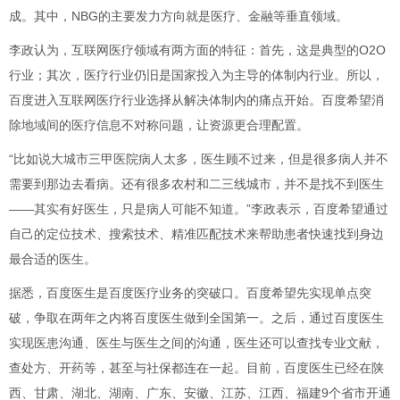
成。其中，NBG的主要发力方向就是医疗、金融等垂直领域。
李政认为，互联网医疗领域有两方面的特征：首先，这是典型的O2O
行业；其次，医疗行业
仍旧是国家投入为主导的体制内行业。所以，
百度进入互联网医疗行业选择从解决体制内的痛点开始。百度希望消
除地域间的医疗信息不对称问题，让资源更合理配置。
“比如说大城市三甲医院
病人太多，医生顾不过来，但是很多病人并不
需要到那边去看病。还有很多农村和二三线城市，并不是找不到医生
――其实有好医生，只是病人可能不知道。”李政表示，百度希望通过
自己的定位技术、搜索技术、精准匹配技术来帮助患者快速找到身边
最合适的医生。
据悉，百度医生是百度医疗业务的突破口。百度希望先实现单点突
破，争取在两年之内将百度医生做到全国第一。之后，通过百度医生
实现医患
沟通、医生与医生之间的沟通，医生还可以查找专业文献，
查处方、开药等，甚至与社保都连在一起。目前，百度医生已经在陕
西、甘肃、湖北、湖南、广东、安徽、江苏、江西、福建9个省市开通