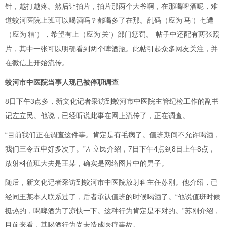
针，越打越疼。然后让拍片，拍片那两个大爷啊，在那喝啤酒呢，难
道蛟河医院上班可以喝酒吗？都喝多了在那。乱码（应为‘马’）七遭
（应为‘糟’），希望有上（应为‘关’）部门惩罚。”帖子中还配有两张照
片，其中一张可以明确看到两个啤酒瓶。此帖引起众多网友关注，并
在微信上开始流传。
蛟河市中医院当事人现已被停职调查
8日下午3点多，新文化记者采访到蛟河市中医院主管纪检工作的副书
记左立民。他说，已经听说此事在网上流传了，正在调查。
“目前我们正在调查这件事。肯定是有毛病了。值班期间不允许喝酒，
我们三令五申好多次了。”左立民介绍，7日下午4点到8日上午8点，
放射科值班大夫是王某，确实是网络图片中的男子。
随后，新文化记者采访到蛟河市中医院放射科主任苏刚。他介绍，已
经同王某本人联系过了，后者承认值班的时候喝酒了。“他说值班时候
挺热的，喝啤酒为了凉快一下。这种行为肯定是不对的。”苏刚介绍，
目前来看，其喝酒行为尚未造成医疗事故。