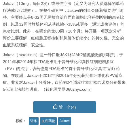
Jakavi（10mg，每日2次）或最佳疗法（定义为研究人员选择的单药
疗法或仅仅观察）。在整个研究中，Jakavi的剂量会随着需要进行调
整。主要终点是8-32周无需放血治疗而血细胞比容得到控制的患者比
例，以及32周时脾脏体积从基线缩小35%或更多（通过成像评估）的
患者比例。此外，在研究的第80周（18个月）将开展一项既定分析，
评价主要缓解（红细胞压积控制和脾脏体积缩小）的持久性、完全的
血液系统缓解、安全性。
Jakavi（ruxolitinib）是一种口服JAK1和JAK2酪氨酸激酶抑制剂，于
2011年和2014年获FDA批准用于骨纤维化和真性红细胞增多症
（PV）的治疗，该药也是FDA批准的首个骨纤维化和“真红”治疗药
物。在欧洲，Jakavi于2012年和2015年分别获批骨纤维化和PV适应
症。业界对Jakavi十分看好，该药的2个适应症将轻松给诺华分别带来
5亿瑞士法郎的进账。（转化医学网360zhyx.com）
赞一个(
4
)
标签：
诺华
血癌药物
Jakavi