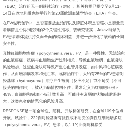
（BSC）治疗组无一例继续治疗（0%）。相关数据已提交至6月11-
14日在奥地利维也纳举行的第20届欧洲血液学协会（EHA）年会。
在PV临床治疗中，是否需要放血治疗以及脾脏体积是否缩小是衡量患
者病情是否得到控制的2个关键性指标。该研究证实，Jakavi能够为
PV患者群体提供持久而全面的临床利益，并进一步强化了该药的长期
安全性。
真性红细胞增多症（polycythemia vera，PV）是一种慢性、无法治愈
的血液癌症，该病与血细胞生产过剩相关，导致血液增稠，血液凝块
风险增加。这些血凝块可导致严重心血管并发症，如中风和心脏病发
作，从而增加病发率和死亡率。临床治疗中，大约有25%的PV患者对
羟基脲（hydroxyurea）治疗产生抵抗（反应不足）或不耐受（不可
接受的副作用），被认为病情控制不佳，通常定义为红细胞压积＞
45%，白细胞和/或血小板计数升高，可能伴有衰弱症状和/或脾脏肿
大，这类患者病情恶化的风险升高。
RESPONSE是一项全球性、随机、开放标签研究，在全球109个位点
开展。试验中，222例对羟基脲有抗性或不耐受的真性红细胞增多症
（polycythemia vera，PV）患者，以1:1的比例随机接受