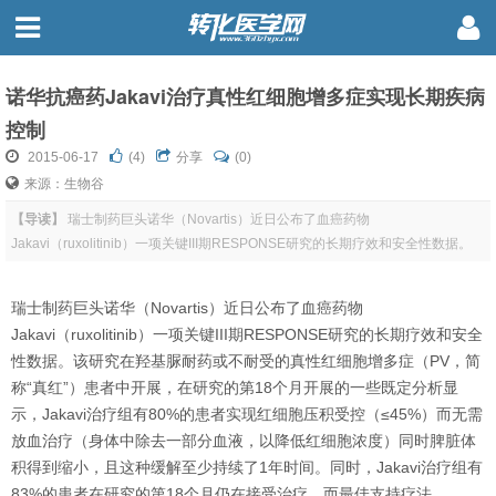
诺华抗癌药Jakavi治疗真性红细胞增多症实现长期疾病
控制
2015-06-17
(
4
)
分享
(0)
来源：生物谷
【导读】
瑞士制药巨头诺华（Novartis）近日公布了血癌药物
Jakavi（ruxolitinib）一项关键III期RESPONSE研究的长期疗效和安全性数据。
瑞士制药巨头诺华（Novartis）近日公布了血癌药物
Jakavi（ruxolitinib）一项关键III期RESPONSE研究的长期疗效和安全
性数据。该研究在羟基脲耐药或不耐受的真性红细胞增多症（PV，简
称“真红”）患者中开展，在研究的第18个月开展的一些既定分析显
示，Jakavi治疗组有80%的患者实现红细胞压积受控（≤45%）而无需
放血治疗（身体中除去一部分血液，以降低红细胞浓度）同时脾脏体
积得到缩小，且这种缓解至少持续了1年时间。同时，Jakavi治疗组有
83%的患者在研究的第18个月仍在接受治疗，而最佳支持疗法