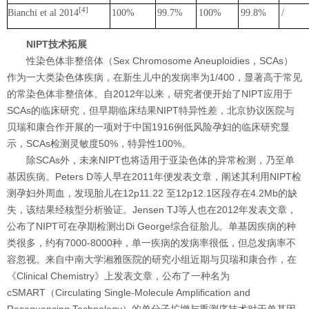
[4]
Bianchi et al 2014
100%
99.7%
100%
99.8%
/
NIPT技术拓展
性染色体非整倍体（Sex Chromosome Aneuploidies，SCAs）
作为一大类染色体疾病，在新生儿中的发病率为1/400，显著高于常见
的常染色体非整倍体。自2012年以来，研究者便开始了NIPT应用于
SCAs的临床研究，但早期临床结果NIPT特异性差，北京协议医院与
贝瑞和康合作开展的一项对于中国1916例低风险孕妇的临床研究显
示，SCAs检测灵敏度50%，特异性100%。
除SCAs外，未来NIPT也将适用于亚染色体的异常检测，乃至单
基因疾病。Peters D等人早在2011年便发表文章，阐述其利用NIPT检
测孕妇外周血，发现胎儿在12p11.22 至12p12.1区段存在4.2Mb的缺
失，该结果经核型分析验证。Jensen TJ等人也在2012年发表文章，
公布了NIPT可在孕期检测出Di George综合征胎儿。单基因疾病的种
类很多，约有7000-8000种，单一疾病的发病率很低，但总发病率不
容忽视。来自中南大学湘雅医院的研究小组近期与贝瑞和康合作，在
《Clinical Chemistry》上发表文章，公布了一种名为
cSMART（Circulating Single-Molecule Amplification and