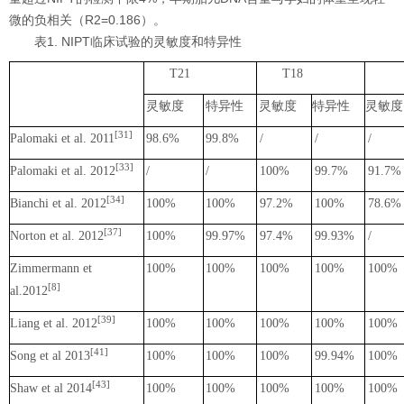
微的负相关（R2=0.186）。
表1. NIPT临床试验的灵敏度和特异性
T21
T18
灵敏度
特异性
灵敏度
特异性
灵敏度
[31]
Palomaki et al. 2011
98.6%
99.8%
/
/
/
[33]
Palomaki et al. 2012
/
/
100%
99.7%
91.7%
[34]
Bianchi et al. 2012
100%
100%
97.2%
100%
78.6%
[37]
Norton et al. 2012
100%
99.97%
97.4%
99.93%
/
Zimmermann et
100%
100%
100%
100%
100%
[8]
al.2012
[39]
Liang et al. 2012
100%
100%
100%
100%
100%
[41]
Song et al 2013
100%
100%
100%
99.94%
100%
[43]
Shaw et al 2014
100%
100%
100%
100%
100%