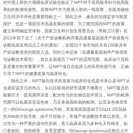
对中国人群的大规模临床试验也验证了NIPT对于高风险孕妇与低风险
孕妇的检测有效性。若将NIPT作为普通人群的一线筛查，全面准确地
卫生经济学评价是重要指标之一。除此之外，健全的法律监管与制度
保护，也是一项新技术迅速发展的保障。为了规范国内NIPT的发展，
建立和明确监管体制，国家卫生和计划生育委员会（简称卫计委）在
2015年初下达了《关于产前诊断机构开展高通量基因测序产前筛查与
诊断临床应用试点工作的通知》，全国31个省市地区共有108家具有
产前诊断资质的医院入选。同时公布还有《高通量基因测序产前筛查
与诊断技术规范》，首次全面规范了NIPT的适用范围、临床诊疗流程
及质量控制等重要环节，让NIPT项目在临床上的应用有据可依，正确
引导了NIPT的健康发展与临床转化。
除此之外，NIPT纵向技术的发展与临床转化也是未来众多NIPT从
业者应该关注的热点。从以往取得的研究成果不难看出，NIPT蕴含的
能量巨大，提高测序深度，配合恰当的生物信息学算法，NIPT的检测
范围可以拓展至亚染色体，乃至单基因疾病的检测。以亚染色体异常
之一的DiGeorge syndrome为例，其发病原因是由于22q11.2区段缺
失3Mb的片段导致，由于片段较小，常规产前诊断技术难以发现。不
过作为一种严重的遗传性疾病，患儿临床表现为多种先天性畸形，如
心脏缺陷、面部畸形、发育迟缓等。DiGeorge syndrome在新生儿中