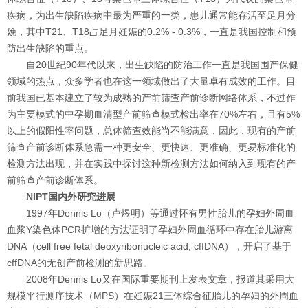
疾病，为出生缺陷疾病中最为严重的一类，患儿通常能存活至足月分
娩，其中T21、T18占足月妊娠的0.2% - 0.3%，一直是我国控制和预
防出生缺陷的重点。
自20世纪90年代以来，出生缺陷的防治工作一直是我国围产保健
领域的热点，众多学者也在这一领域做出了大量卓有成效的工作。目
前我国已基本建立了较为成熟的产前筛查产前诊断网络体系，不过作
为主要模式的中孕期血清型产前筛查模式检出率在70%左右，且有5%
以上的假阳性率问题，总体筛查效能尚不能满意，因此，现有的产前
筛查产前诊断体系急需一种更安全、更快速、更准确、更易标准化的
检测方法出现，并在实践中探讨这种新检测方法如何纳入到现有的产
前筛查产前诊断体系。
NIPT国内外研究进展
1997年Dennis Lo（卢煜明）等通过怀有男性胎儿的孕妇外周血
血浆Y染色体PCR扩增的方法证明了孕妇外周血循环中存在胎儿游离
DNA（cell free fetal deoxyribonucleic acid, cffDNA），开启了基于
cffDNA的无创产前检测的新思路。
2008年Dennis Lo又在国际重要期刊上发表文章，报道其采用大
规模平行测序技术（MPS）在妊娠21三体综合征胎儿的孕妇的外周血