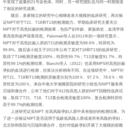
中发现了超量的21号染色体。同时，另一研究团队也与同一时期报道
了相近的研究成果。
随后，多家独立的研究中心相继发表大规模的临床研究，再次验
证NIPT对于T21、T18和T13的检测能力。早期临床研究主要关注
NIPT对于高危妊娠的检测效果，包括产妇年龄、家族病史，血清学筛
查高危和超声筛查高危。Palomaki等人在2011年的一项研究显示，
NIPT对于高危妊娠人群的T21的检测灵敏度为98.6%，特异性为
99.8%。随后该小组又于2012年公布了其对T18和T13的临床研究，
取得了T18检测灵敏度100%，特异性99.7%；T13灵敏度91.7%，特
异性99.1%的检测结果。Bianchi等人（2012）也采用MPS对高危妊娠
孕妇的血清进行检测，但算法分析稍有不同。在这项研究中，NIPT针
对T21、T18和T13检测的灵敏度分别为100％、97.2％、78.6％；特
异性皆为100％。来自中南大学湘雅医院的研究小组也与NIPT服务商
贝瑞和康合作，公布了他们对于412份高危人群的NIPT回顾性临床试
验，取得了T21、T18、T13复合检测灵敏度100%，复合检测特异性
高于99.7%的检测结果。
上述研究证实NIPT 在高风险孕妇人群中具有较好的检测结果。为
了进一步验证NIPT是否适用于低龄低风险人群或者所有风险的孕妇，
北京协和医院与贝瑞和康合作，也针对低龄孕妇开展了大规模的前瞻