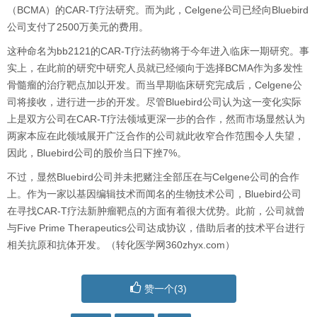
（BCMA）的CAR-T疗法研究。而为此，Celgene公司已经向Bluebird
公司支付了2500万美元的费用。
这种命名为bb2121的CAR-T疗法药物将于今年进入临床一期研究。事
实上，在此前的研究中研究人员就已经倾向于选择BCMA作为多发性
骨髓瘤的治疗靶点加以开发。而当早期临床研究完成后，Celgene公
司将接收，进行进一步的开发。尽管Bluebird公司认为这一变化实际
上是双方公司在CAR-T疗法领域更深一步的合作，然而市场显然认为
两家本应在此领域展开广泛合作的公司就此收窄合作范围令人失望，
因此，Bluebird公司的股价当日下挫7%。
不过，显然Bluebird公司并未把赌注全部压在与Celgene公司的合作
上。作为一家以基因编辑技术而闻名的生物技术公司，Bluebird公司
在寻找CAR-T疗法新肿瘤靶点的方面有着很大优势。此前，公司就曾
与Five Prime Therapeutics公司达成协议，借助后者的技术平台进行
相关抗原和抗体开发。（转化医学网360zhyx.com）
赞一个(
3
)