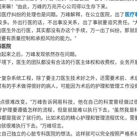
回来嘛！”由此，万峰的万兆开心公司得以生存下来。
和医疗纠纷的处理也是问题。万峰解释，在公立医院，出了
医疗
较多。外出行医的话，不出事没关系，出了事就要追究责任。“
%的医生外出行医，其实都没有办这个手续，万一出了纠纷，那就
要有质量控制和承担风险的能力。”
科医院
做起来之后，万峰发现依然存在问题。
环境下，医生的团队都没有合法的行医主体权和收费权，业务开
个复杂系统工程，除了要主刀医生技术好之外，还需要术前、术
过有的手术做得很好的病人，可能因为术后的护理和管理工作没
一点很难改变。”万峰告诉网易科技，他在自己的科室曾经做过
疗护理要遵循怎样的流程，但是就是难以执行下去。“虽然我是
事都是我说了就行的。比如术后的精心护理和管理流程优化，需
就很难执行下去。”万峰坦言。
立自己独立的心脏专科医院的想法。这样就可以完全按照严格系