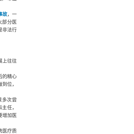
事故
，一
大部分医
是非法行
展上往往
后的精心
做到位，
很多次尝
科主任，
要增加医
统医疗质