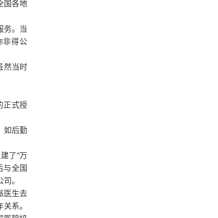
全国各地
服务。当
你非得公
虽然当时
的正式授
，如后勤
建了“万
后与全国
公司。
派医生去
作关系。