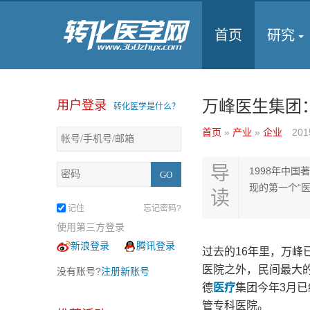
首页
研究
万峰医生集团：
用户登录
转化医学是什么？
首页
»
产业
»
企业
201
导
1998年中
现的第一个“医
读
记住
忘记密码?
使用第三方登录
新浪登录
腾讯登录
过去的16年里，万峰
医院之外，民间最大
没有账号?
注册新账号
德
医疗
集团今年3月
管专科医院。