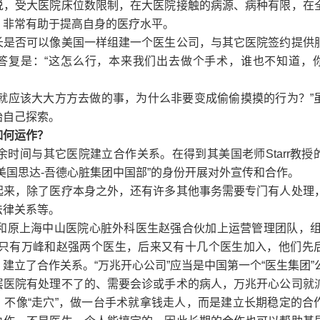
说，受大医院床位数限制，在大医院接触的病源、病种有限，在
，非常有助于提高自身的医疗水平。
长是否可以像美国一样组建一个医生公司，与其它医院签约提供
答复是：“这怎么行，本来我们出去做个手术，谁也不知道，
来就应该大大方方去做的事，为什么非要变成偷偷摸摸的行为？”
始自己探索。
如何运作？
业余时间与其它医院建立合作关系。在得到其美国老师Starr教授
美国思达-吾德心脏集团中国部”的身份开展对外宣传和合作。
起来，除了医疗本身之外，还有许多其他事务需要专门有人处理
法律关系等。
峰和原上海中山医院心脏外科医生赵强合伙加上运营管理团队，组
始只有万峰和赵强两个医生，后来又有十几个医生加入，他们先
建立了合作关系。“万兆开心公司”应当是中国第一个“医生集团”
层医院有处理不了的、需要会诊或手术的病人，万兆开心公司就
，不像“走穴”，做一台手术就拿钱走人，而是建立长期稳定的合