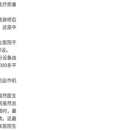
医疗质量
造装修后
。这是中
立医院不
建设。
分设备由
00多平
的运作机
虽然医生
院虽然总
题时，最
致。这最
家医院生