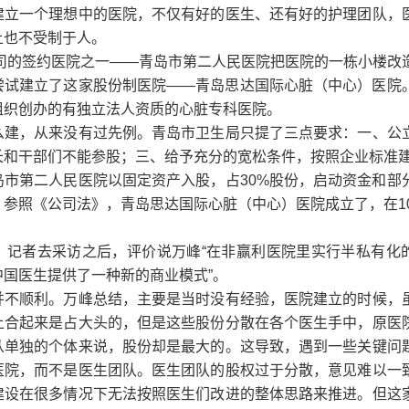
建立一个理想中的医院，不仅有好的医生、还有好的护理团队，
上也不受制于人。
公司的签约医院之一――青岛市第二人民医院把医院的一栋小楼改
尝试建立了这家股份制医院――青岛思达国际心脏（中心）医院
组织创办的有独立法人资质的心脏专科医院。
么建，从来没有过先例。青岛市卫生局只提了三点要求：一、公
长和干部们不能参股；三、给予充分的宽松条件，按照企业标准
岛市第二人民医院以固定资产入股，占30%股份，启动资金和部
参照《公司法》，青岛思达国际心脏（中心）医院成立了，在10
。
》记者去采访之后，评价说万峰“在非赢利医院里实行半私有化
国医生提供了一种新的商业模式”。
并不顺利。万峰总结，主要是当时没有经验，医院建立的时候，
上合起来是占大头的，但是这些股份分散在各个医生手中，原医
从单独的个体来说，股份却是最大的。这导致，遇到一些关键问
医院，而不是医生团队。医生团队的股权过于分散，意见难以一
建设在很多情况下无法按照医生们改进的整体思路来推进。但这