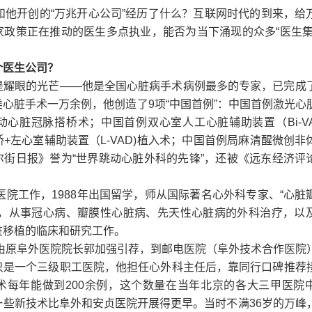
和他开创的“万兆开心公司”经历了什么？互联网时代的到来，给
家政策正在推动的医生多点执业，能否为当下涌现的众多“医生集
个医生公司？
是耀眼的光芒――他是全国心脏病手术病例最多的专家，已完成
心脏手术一万余例，他创造了9项“中国首例”：中国首例激光心
心脏冠脉搭桥术；中国首例双心室人工心脏辅助装置（Bi-VA
+左心室辅助装置（L-VAD)植入术；中国首例局麻清醒微创非
尔街日报》誉为“世界跳动心脏外科的先锋”，还被《远东经济评
外医院工作，1988年出国留学，师从国际著名心外科专家、“心脏
tarr教授，从事冠心病、瓣膜性心脏病、先天性心脏病的外科治疗，
脏移植的临床和研究工作。
峰由原阜外医院院长郭加强引荐，到邮电医院（阜外技术合作医院
只是一个三级职工医院，他担任心外科主任后，靠同行口碑推荐
术每年能做到200余例，这个数量在当年北京的各大三甲医院
一些新技术比阜外和安贞医院开展得更早。当时不满36岁的万峰