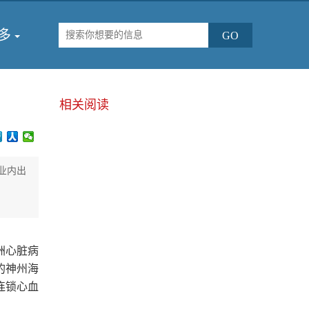
多
相关阅读
业内出
洲心脏病
的神州海
连锁心血