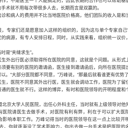
协作，不是医生一个人能搞定的，因此长期的合作也可以帮助基
做手术就不用每次带很多人去，长期而言是双赢的。
出诊和病人的费用并不比当地医院价格高，他们团队的收入是和
技，专家们还是愿意加入这样的组织的，因为这与单个专家自己“
定的病源，有专人安排日程，同时，从实践来看，组织统一议价
时是“夹缝求生”。
医生外出行医必须取得所在医院的同意，这就是个问题。从形式
必须要有别的医院的邀请函，医生接到邀请函后，向所在医院提
以。“大部分医院都不同意，”万峰说，“那最后就看谁更有优势了
医生，医院不同意其外出行医，医生就会调动工作，医院为了留
普通的医生就不行。这样的博弈，有时和医院领导的开明程度和
加盟北京大学人民医院，出任心外科主任，当时就有上级领导对他
有医院请医生去做手术，对医院有利有弊，利在于可以扩大医
会影响本职工作。万峰记得当时的医院领导在这一点上比较开
不去，你就逐渐没了学术影响力，你出去做一台手术是把医院的