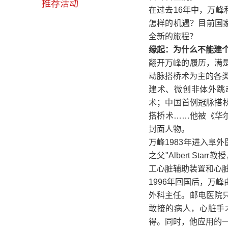
推荐活动
在过去16年中，万峰
怎样的机遇？目前国
全新的旅程？
缘起：为什么不能建
翻开万峰的履历，满
动脉搭桥术为主的各类
建术、微创非体外跳动
术；中国首例冠脉搭桥
搭桥术……他被《华
封面人物。
万峰1983年进入阜
之父"Albert S
工心脏辅助装置和心
1996年回国后，万
外科主任。邮电医院
敢接的病人，心脏手
得。同时，他应用的