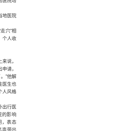
层医院培
当地医院
走穴”相
，个人收
上来说，
出申请，
。”他解
住医生也
个人风格
外出行医
院的影响
明，表态
名声带出