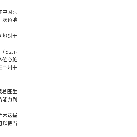
在中国医
于灰色地
各地对于
arr-
0多位心脏
三个州十
跟着医生
济能力到
手术这些
可以把当