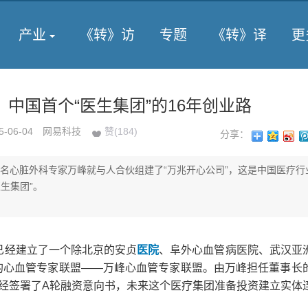
产业
《转》访
专题
《转》译
更
中国首个“医生集团”的16年创业路
5-06-04
网易科技
赞(
184
)
分享：
国著名心脏外科专家万峰就与人合伙组建了“万兆开心公司”，这是中国医疗行
生集团”。
已经建立了一个除北京的安贞
医院
、阜外心血管病医院、武汉亚
的心血管专家联盟――万峰心血管专家联盟。由万峰担任董事长
已经签署了A轮融资意向书，未来这个医疗集团准备投资建立实体