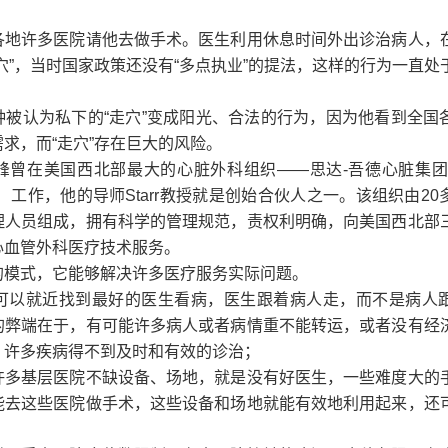
各地许多医院请他去做手术。医生利用休息时间外出诊治病人，
穴”，当时国家政策还没有“多点执业”的提法，这样的行为一直处
种被认为私下的“走穴”变成阳光、合法的行为，因为他看到全国
求，而“走穴”存在巨大的风险。
曾在美国西北部最大的心脏外科组织――思达-吾德心脏集团（St
 Group）工作，他的导师Starr教授就是创始合伙人之一。该组织由2
理人员组成，拥有科学的管理规范，责权利明确，向美国西北部
心血管外科医疗技术服务。
的模式，它能够解决许多医疗服务实际问题。
可以就近找到最好的医生看病，医生跟着病人走，而不是病人
的弊端在于，有可能许多病人或者病情重不能转运，或者没有经
，许多疾病得不到及时和有效的诊治；
许多基层医院不缺设备、场地，就是没有好医生，一些难度大的
能去这些医院做手术，这些设备和场地就能有效地利用起来，还