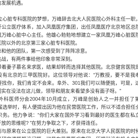
的发展机遇。
建立心脏专科医院的梦想，万峰辞去北大人民医院心外科主任一职
开公立医疗体系，加入凤凰医疗集团，出任凤凰医疗北京地区总
凰万峰心脏中心主任。他雄心勃勃地想建立一家凤凰万峰心脏医
医院以外的北京第三家心脏专科医院。
峰和他的团队，第一次感受到了阵阵凉意。
挑战，有两件事给他印象非常深刻。
带着妻子慕名来求医，结果却转而选择其他医院。北京健宫医院
没有北京的三甲医院好。这位领导对他说：“万教授，要不是我
要找你，我们肯定不会来。阜外、301我们可以随便挑，可是，
们实在没法在这儿做，领导和朋友来看望多没有面子呀。”
外科医师分会2004年10月成立，万峰是创始人之一并担任了
换届选举时，有人便提出因为他在民营医院工作，所以不适合担任
职务。他力争说：“你们大家在国外学习看到最好的医生都在私
放的思维呢? ”在努力争取之下，才获得连任。
到与原来在公立医院的巨大差别。原来在北京大学人民医院的时