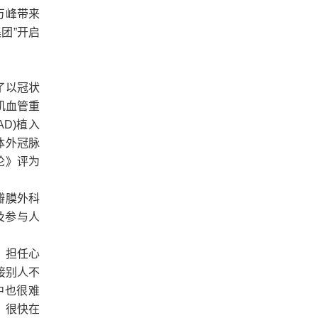
万峰带来
团”开启
了以冠状
肌血管重
D)植入
体外冠脉
论》评为
瓣膜外科
以及参与人
）担任心
接别人不
中也很难
，很快在