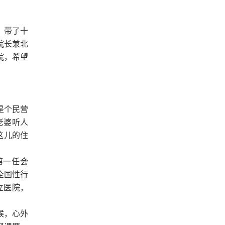
，带了十
院长兼北
院，希望
是个民营
老婆听人
这儿的住
第一任会
全国性行
立医院，
候，心外