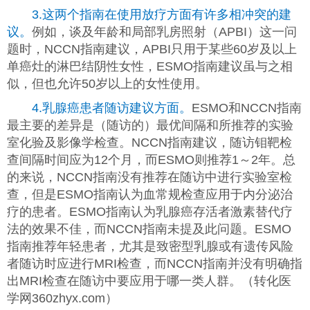
3.这两个指南在使用放疗方面有许多相冲突的建
议。
例如，谈及年龄和局部乳房照射（APBI）这一问
题时，NCCN指南建议，APBI只用于某些60岁及以上
单癌灶的淋巴结阴性女性，ESMO指南建议虽与之相
似，但也允许50岁以上的女性使用。
4.乳腺癌患者随访建议方面。
ESMO和NCCN指南
最主要的差异是（随访的）最优间隔和所推荐的实验
室化验及影像学检查。NCCN指南建议，随访钼靶检
查间隔时间应为12个月，而ESMO则推荐1～2年。总
的来说，NCCN指南没有推荐在随访中进行实验室检
查，但是ESMO指南认为血常规检查应用于内分泌治
疗的患者。ESMO指南认为乳腺癌存活者激素替代疗
法的效果不佳，而NCCN指南未提及此问题。ESMO
指南推荐年轻患者，尤其是致密型乳腺或有遗传风险
者随访时应进行MRI检查，而NCCN指南并没有明确指
出MRI检查在随访中要应用于哪一类人群。（转化医
学网360zhyx.com）