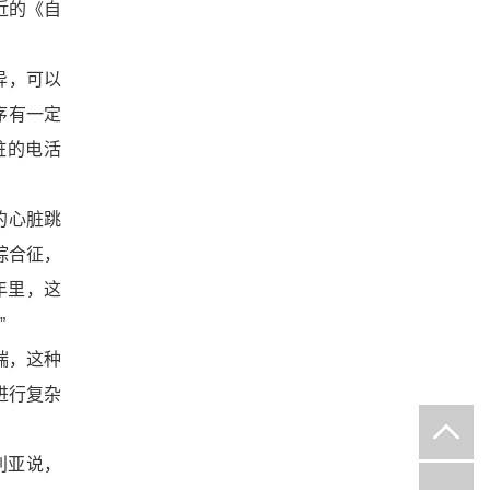
近的《自
异，可以
序有一定
脏的电活
的心脏跳
综合征，
年里，这
”
端，这种
进行复杂
利亚说，