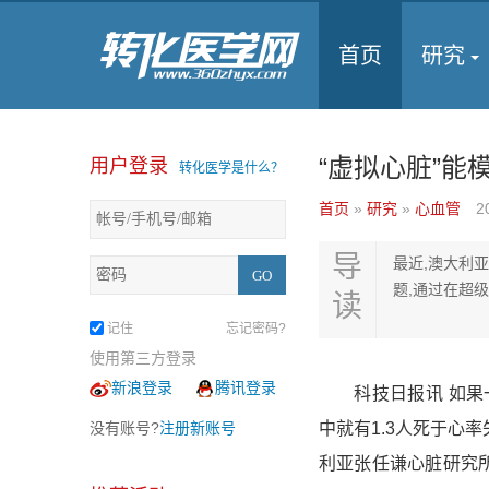
首页
研究
“虚拟心脏”
用户登录
转化医学是什么？
首页
»
研究
»
心血管
2
导
最近,澳大利
题,通过在超
读
记住
忘记密码?
使用第三方登录
新浪登录
腾讯登录
科技日报讯 如果一
没有账号?
注册新账号
中就有1.3人死于心
利亚张任谦心脏研究