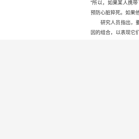
“所以，如果某人携
预防心脏猝死。如果他
研究人员指出，要用
因的组合，以表现它
电图。希尔说，他们
义，以做出更精确诊
展。
对此，世界著名心脏
程碑，在如何全面探索
（转化医学网360zhyx
心脏病
SADS