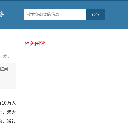
多
相关阅读
分享：
心脏问
10万人
近，澳大
题，通过