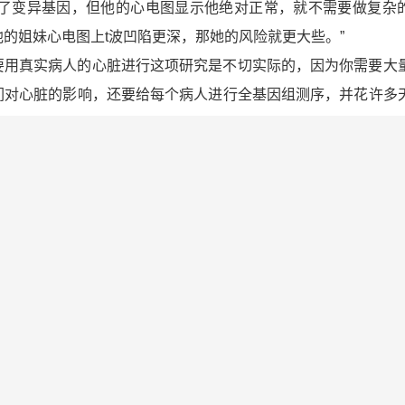
带了变异基因，但他的心电图显示他绝对正常，就不需要做复杂
的姐妹心电图上t波凹陷更深，那她的风险就更大些。”
真实病人的心脏进行这项研究是不切实际的，因为你需要大
们对心脏的影响，还要给每个病人进行全基因组测序，并花许多
已经把实验数据应用到病人的心电图记录中，分析其中更细微
断。利用虚拟心脏，他们在区分不同类型的长QT综合征方面也
模型专家、新西兰奥克兰大学的彼得·亨特说：“该成果可以
v型t波问题上，把研究推上了一个新台阶。”
.com）
“虚拟心脏”模型