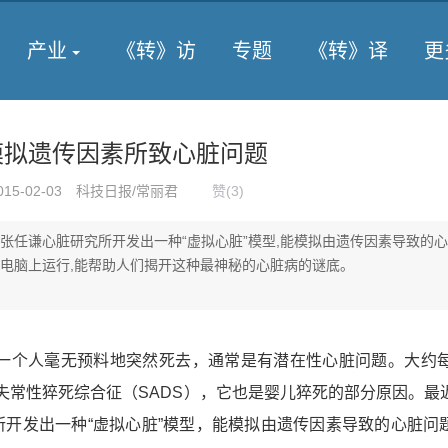
产业
《转》访
专题
《转》译
更
能模拟遗传因素所致心脏问题
015-02-03
科技日报/常丽君
赞(
3
)
亚张任谦心脏研究所开发出一种“虚拟心脏”模型,能模拟由遗传因素导致的
级电脑上运行,能帮助人们揭开这种最神秘的心脏病的谜底。
个人毫无预料地突然死去，通常是有潜在性心脏问题。大约每
率失常性猝死综合征（SADS），它也是婴儿猝死的部分原因。最
所开发出一种“虚拟心脏”模型，能模拟由遗传因素导致的心脏问