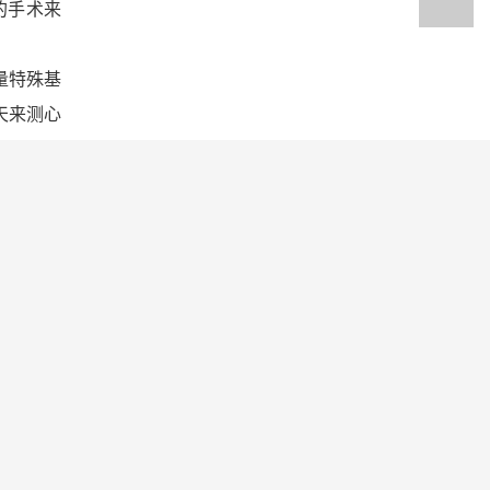
的手术来
量特殊基
天来测心
图线的含
取得了进
说是个里