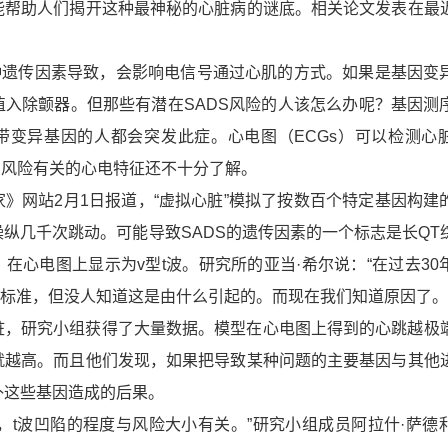
能帮助人们揭开这种最神秘的心脏病的谜底。相关论文发表在最
遗传因素导致，会影响电信号通过心肌的方式。如果是基因变
植入除颤器。但那些有潜在SADS风险的人该怎么办呢？基因测
带变异基因的人都会突发此症。心电图（ECGs）可以检测心
S风险有关的心电特征还不十分了解。
网站2月1日报道，“虚拟心脏”模拟了按数百个特定基因构建
纵几千次跳动。可能导致SADS的遗传因素的一个标志是长QT
在心电图上显示为v型t波。研究所的亚当·希尔说：“在过去30
的标准，但没人知道这是由什么引起的。而现在我们知道原因了。
研究小组获得了大量数据。模型在心电图上得到的心跳越极
就越高。而且他们发现，如果把导致某种问题的主要基因与其他
补这些基因造成的后果。
t波凹陷的程度与风险大小有关。”研究小组成员阿拉什·萨德