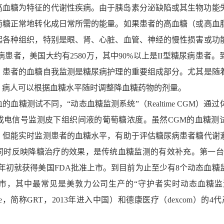
糖为特征的代谢性疾病。由于胰岛素分泌缺陷或其生物功能
萄糖正常地转化成日常所需的能量。如果患者的高血糖（或高血
起各种组织，特别是眼、肾、心脏、血管、神经的慢性损害或功
病患者，美国大约有2580万，其中90%以上是II型糖尿病患者。
，患者的血糖自我监测是糖尿病护理的重要组成部分。尤其是随
，病人可以根据血糖水平随时调整降血糖药物的剂量。
糖测试不同，“动态血糖监测系统”（Realtime CGM）通过
成电信号监测皮下组织间液的葡萄糖浓度。虽然CGM的血糖测
，但能实时监测患者的血糖水平，有助于评估糖尿病患者糖代谢
同时反映降糖治疗的效果，是传统血糖监测的有效补充。第一台
99年初就获得美国FDA批准上市。到目前为止至少有8个动态血糖
上市，其中最常见是美敦力公司生产的“守护者实时动态血糖监
L-Time，简称GRT，2013年进入中国）和德康医疗（dexcom）的4代