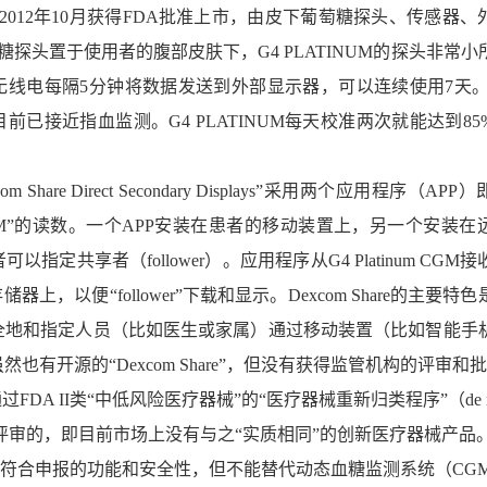
在2012年10月获得FDA批准上市，由皮下葡萄糖探头、传感器、
糖探头置于使用者的腹部皮肤下，G4 PLATINUM的探头非常小
无线电每隔5分钟将数据发送到外部显示器，可以连续使用7天。
前已接近指血监测。G4 PLATINUM每天校准两次就能达到85
hare Direct Secondary Displays”采用两个应用程序（AP
num CGM”的读数。一个APP安装在患者的移动装置上，另一个安装
指定共享者（follower）。应用程序从G4 Platinum CGM
器上，以便“follower”下载和显示。Dexcom Share的主要特
全地和指定人员（比如医生或家属）通过移动装置（比如智能手
也有开源的“Dexcom Share”，但没有获得监管机构的评审和
通过FDA II类“中低风险医疗器械”的“医疗器械重新归类程序”（de n
n process）评审的，即目前市场上没有与之“实质相同”的创新医疗器械产品
are”系统符合申报的功能和安全性，但不能替代动态血糖监测系统（CG