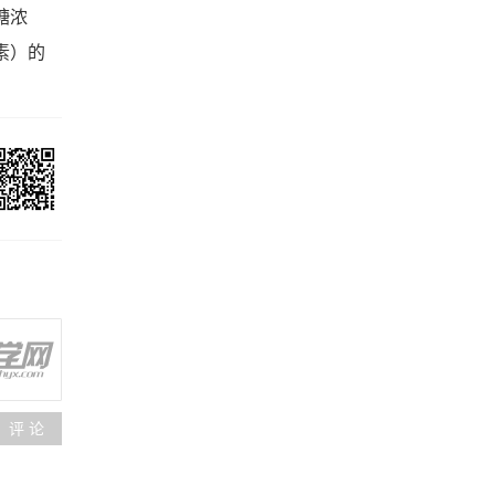
糖浓
素）的
评 论