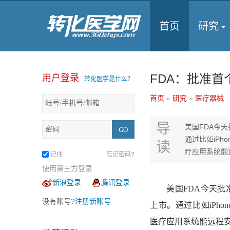
首页
研究
FDA：批准
用户登录
转化医学是什么？
首页
»
研究
»
医疗器械
导
美国FDA今
通过比如iPhon
读
疗应用系统能
记住
忘记密码?
使用第三方登录
新浪登录
腾讯登录
美国FDA今天批准
没有账号?
注册新账号
上市。通过比如iPhone等移
医疗应用系统能远程