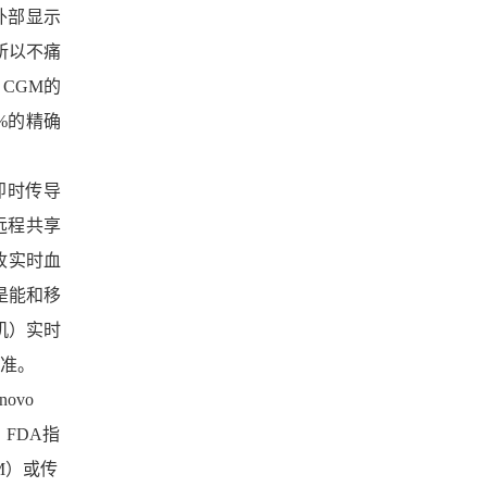
外部显示
所以不痛
CGM的
%的精确
P）即时传导
在远程共享
接收实时血
色是能和移
机）实时
批准。
ovo
。FDA指
M）或传