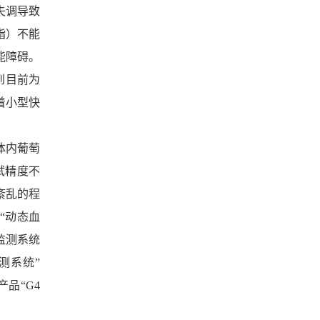
失调导致
脂）不能
能障碍。
到目前为
着小型快
体内葡萄
试精度不
紊乱的程
“动态血
监测系统
测系统”
产品“G4