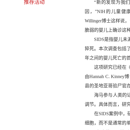
推荐活动
“新的发现为我们
因，”NIH的儿童健
Willinger博士
脆弱的婴儿上确诊这种
SIDS是指婴儿未
猝死。本次调查包括了
年之间的婴儿死亡的
这项研究已经在《Acta 
由Hannah C. 
县的圣地亚哥验尸官
海马参与人类的记忆
调节。具体而言，研
在SIDS案例中，
细胞，而不是通常的单层神经细