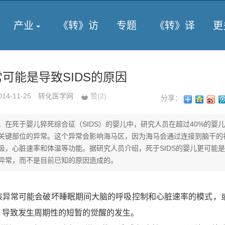
产业
《转》访
专题
《转》译
更
常可能是导致SIDS的原因
014-11-25
转化医学网
赞(
2
)
分享：
，在死于婴儿猝死综合征（SIDS）的婴儿中，研究人员在超过40%的婴
关键部位的异常。这个异常会影响海马区，因为海马会通过连接到脑干的
吸，心脏速率和体温等功能。据研究人员介绍，死于SIDS的婴儿更可能
异常，而不是目前已知的原因造成的。
常可能会破坏睡眠期间大脑的呼吸控制和心脏速率的模式，
，导致发生周期性的短暂的觉醒的发生。