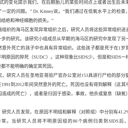
的变化提示我们，在后期胎儿的某些时间点上或者出生后未
定的问题。” Dr. Kinney说。“我们通过在低氧水平上的检
结疤和神经细胞的损失。”
脑组织的海马区发现异常组织之后，研究人员将这些异常组织送
一步的研究。该研究小组成员从早期的海马区的研究中发现了另
然意外死亡的孩子中也具有异常组织。这些孩子都是死于在1岁
明原因的猝死（SUDC）。这种现象比SIDS少，但是和SIDS一
查都不能明确的确定其死因。
研究人员在圣地亚哥验尸官办公室对153具进行尸检的部分
1991到2012年间突然意外的死亡。死因也没有得到解释（这其
原因造成的死亡），或者是归因于感染，事故，他杀或窒息（缺氧
人员发现，在原因不明组和解释（对照组）中分别有41.2%和
常。当研究人员将不明原因组的86个病例归类到SIDS后