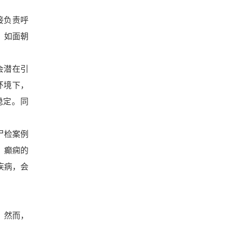
接负责呼
，如面朝
会潜在引
环境下，
稳定。同
尸检案例
。癫痫的
疾病，会
。然而，