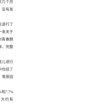
来几个月
查，没有发
去进行了
一条关于
到青春期
样，完整
婴儿进行
中包括了
）等原因
7.7%
，大约有