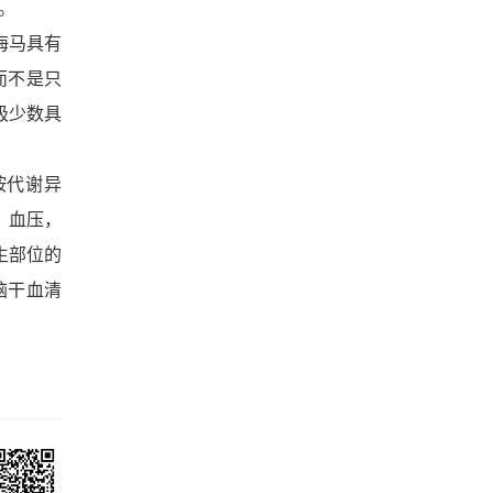
的。
海马具有
，而不是只
极少数具
胺代谢异
，血压，
生部位的
中脑干血清