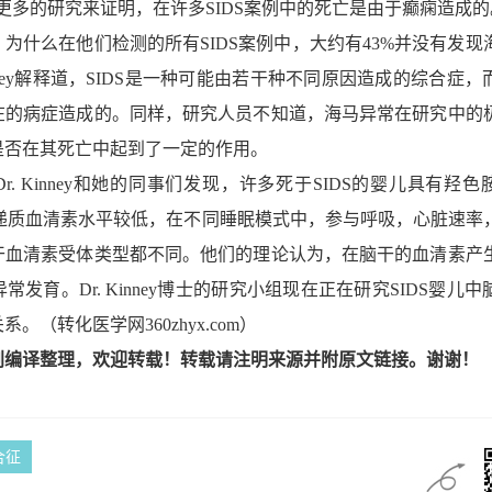
调，需要更多的研究来证明，在许多SIDS案例中的死亡是由于癫痫造成
什么在他们检测的所有SIDS案例中，大约有43%并没有发现
inney解释道，SIDS是一种可能由若干种不同原因造成的综合症
在的病症造成的。同样，研究人员不知道，海马异常在研究中的
是否在其死亡中起到了一定的作用。
 Kinney和她的同事们发现，许多死于SIDS的婴儿具有羟色
经递质血清素水平较低，在不同睡眠模式中，参与呼吸，心脏速率
干血清素受体类型都不同。他们的理论认为，在脑干的血清素产
发育。Dr. Kinney博士的研究小组现在正在研究SIDS婴儿
关系。
（转化医学网360zhyx.com）
创编译整理，欢迎转载！转载请注明来源并附原文链接。谢谢！
合征