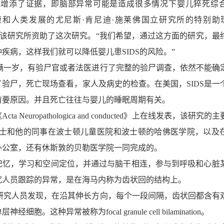
增添了证据，即脑部异常可能是造成很多情况下婴儿猝死综
康和人类发展的尤尼斯·肯尼迪·施莱佛国立研究所的特别助理Ma
这样说，该研究所资助了这次研究。“我们希望，通过这方面的研究，最
疾病，这样我们就可以降低婴儿患SIDS的风险。”
满一岁，有验尸官或者法医进行了完整的验尸调查，依然不能确
验尸，死亡现场查看，家人及病史的检查。在美国，SIDS是一
首要原因。并且死亡往往与婴儿的睡眠周期有关。
Neuropathologica and conducted》上在线发表，该研究
Kinney博士和他的同事在波士顿儿童医院和波士顿的哈佛医学院，以
办公室，还有休斯敦的贝勒医学院一同完成的。
，学习和空间定位，并通过与脑干相连，参与到呼吸和心脏
究人员跟踪的异常，是在海马内称为齿状回的结构上。
研究人员发现，在沿其伸长方向，每个一段间隔，齿状回都含有
胞。这种异常被称为focal granule cell bilamination。