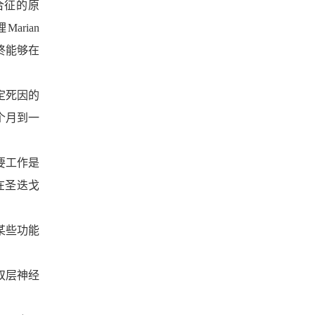
合征的原
rian
终能够在
定死因的
个月到一
的主要工作是
及在圣迭戈
某些功能
双层神经