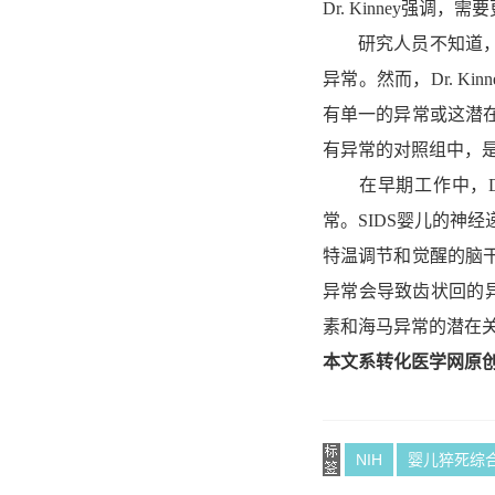
Dr. Kinney强
研究人员不知道，为
异常。然而，Dr. K
有单一的异常或这潜
有异常的对照组中，
在早期工作中，Dr.
常。SIDS婴儿的神
特温调节和觉醒的脑
异常会导致齿状回的异常
素和海马异常的潜在
本文系转化医学网原
NIH
婴儿猝死综