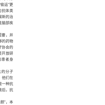
偷运”更
的抗体类
展新的治
性脑部疾
需要，并
够的药物
疗协会的
途径开放研
到患者身
更大的分子
。他们在
是一种抗
液后，抗
颜”，本