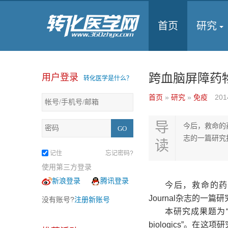
首页
研究
跨血脑屏障药
用户登录
转化医学是什么？
首页
»
研究
»
免疫
201
导
今后，救命的药
志的一篇研究
读
记住
忘记密码?
使用第三方登录
新浪登录
腾讯登录
今后，救命的药物
Journal杂志的一篇
没有账号?
注册新账号
本研究成果题为“A novel
biologics”。