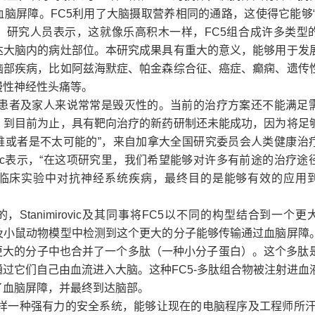
血脑屏障。FC5利用了大脑摄取营养相同的通路，
这使得它能够“
。研究人员表示，这就像乐高积木一样，FC5组合成许多类型
达大脑内的病灶部位。本研究成果具有重大的意义，能够用于发
脑部疾病，比如阿兹海默症、帕金森综合征、癌症、癫痫、遗传
慢性神经性头痛等。
对患者及家人来说常常是毁灭性的。当前的治疗方案还不能满足
。到目前为止，具有靶向治疗的新药研制还未能成功，因为将足
难或者是不太可能的”，来自加拿大全国研究委员会人类健康治
animirovic表示，“在这项研究里，我们希望能够对许多有前途的治疗
临床实验中对抗神经系统疾病，最终目的是能够有效的应用
，Stanimirovic及其同事将FC5以不同的构型结合到一个
及小鼠动物模型中检测到这个更大的分子能够传输通过血脑屏障
的更大的分子中也合并了一个多肽（一种小分子蛋白）。这个多肽
过它们自己由血流进入大脑。这种FC5-多肽组合物被注射进血
了血脑屏障，并最终到达脑部。
这样一种强有力的安全系统，能够让现在的电脑程序及工程师所汗