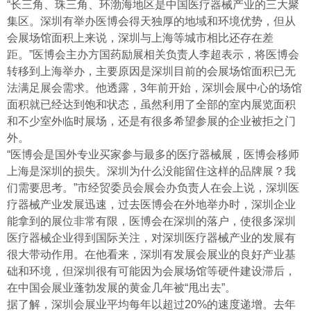
“长三角、珠三角、环渤海地区是中国医疗器械产业的三大聚
集区。深圳有举办医博会得天独厚的地域和环境优势，但从
会展场馆面积上来说，深圳与上海等城市相比还存在差
距。”医博会主办方国药励展相关负责人李超表示，将医博会
转移到上海举办，主要原因是深圳目前的会展场馆面积已无
法满足展会需求。他透露，3年前开始，深圳会展中心的场馆
面积就已经达到饱和状态，虽然利用了全部的室内展览面积
和不少室外临时展场，还是有很多希望参展的企业被拒之门
外。
“医博会是国外专业买家参与最多的医疗器械展，医博会移师
上海是深圳的损失。深圳为什么没能留住这样的品牌展？我
们需要思考。”市经贸委员会展会办负责人在会上说，深圳医
疗器械产业发展迅速，过去医博会在外地举办时，深圳企业
能拿到的展位非常有限，医博会在深圳的落户，使很多深圳
医疗器械企业得到国际关注，对深圳医疗器械产业的发展有
很大带动作用。在他看来，深圳有发展会展业的良好产业基
础和环境，但深圳很有可能因为会展场馆等硬件建设滞后，
在中国会展业蓬勃发展的黄金几年被“甩出去”。
据了解，深圳会展业平均每年以超过20%的速度递增。去年