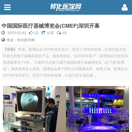
中国国际医疗器械博览会(CMEF)深圳开幕
1970-01-01
(
2
)
分享
(0)
来源：转化医学网
【导读】
导读：医博会从1979年举办至今，经历了30年的发展，已成为亚太地
区最大的医疗器械及相关产品、服务展览会。自2009年落户，该博览会已经在深
圳连续举办了6年。 记者昨日从第71届中国国际医疗器械博览会（以下称“医博
会”）新闻发布会上获悉，该博览会将于明年正式撤离深圳、移师上海。医博会从
1979年举办至今，经历了30年的发展，已成为亚太地区最...