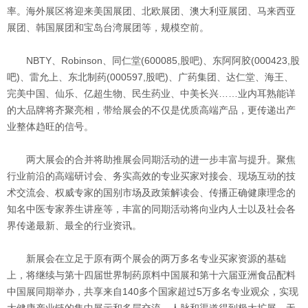
率。海外展区将迎来美国展团、北欧展团、澳大利亚展团、马来西亚
展团、韩国展团和宝岛台湾展团等，规模空前。
NBTY、Robinson、同仁堂(600085,股吧)、东阿阿胶(000423,股
吧)、雷允上、东北制药(000597,股吧)、广药集团、达仁堂、海王、
完美中国、仙乐、亿超生物、民生药业、中美长兴……业内耳熟能详
的大品牌将齐聚亮相，带给展会的不仅是优质高端产品，更传递出产
业整体趋旺的信号。
两大展会的合并将助推展会同期活动的进一步丰富与提升。聚焦
行业前沿的高端研讨会、务实高效的专业买家对接会、现场互动的技
术交流会、权威专家的国别市场及政策解读会、传播正确健康理念的
知名中医专家养生讲座等，丰富的同期活动将向业内人士以及社会各
界传递最新、最全的行业资讯。
新展会在立足于原有两个展会的两万多名专业买家资源的基础
上，将继续与第十四届世界制药原料中国展和第十六届亚洲食品配料
中国展同期举办，共享来自140多个国家超过5万多名专业观众，实现