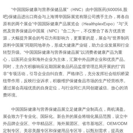
“中国国际健康与营养保健品展”（HNC）由中国医药(600056,股
吧)保健品进出口商会与上海博华国际展览有限公司携手主办，将各自
原有的两个展会“中国国际健康产品展览会（HealthplexExpo）”与“天
然及营养保健品中国展（NPC）”合二为一，不仅整合了各方优质资
源，大幅提升展会的号召力和影响力，更重要的是，展会与“世界制药
原料中国展”同期同地举办，形成大健康产业链，助力企业发展和行业
转型升级。“中国国际健康与营养保健品展”以消费者健康产品为重
心，以医药企业和海外企业为主体，汇聚中外品牌企业和优质产品。
同时，主办方积极响应近期国家食品药品监督管理总局开展的打“四
非”专项活动，引导企业自纠自查、严格律己，充分发挥社会组织桥梁
纽带作用，反映行业诉求，积极维护保健食品市场的生产经营秩序。
通过展会高端优质的自身定位，与行业同仁共同创建诚信、放心的消
费环境。
中国国际健康与营养保健品展立足健康产业制高点，商机满盈。
展会致力于专业化、国际化。新合并的展会将细化展品范围，设立中
外品牌企业区、中华精品区、海外展团区、省市基地区、OEM/ODM
定制专区、美容美颜专区和保健用品专区等，以甄别需求，提高效