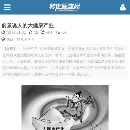
前景诱人的大健康产业
1970-01-01
(
2
)
分享
(0)
来源：转化医学网
【导读】
社会经济、科技的迅速发展、急剧变化的人口结构及现代生活方式
使得健康生活逐渐成为人们的第一需求。以生物技术和生命科学为先导，涵盖医
疗卫生、营养保健、健身休闲等健康服务功能的健康产业成为21世纪引导全球经
济发展和社会进步的重要产业。在发达国家，健康产业已经成为带动整个国民经
济增长的强大动力，健康行业增加值占GDP的比重超过1...