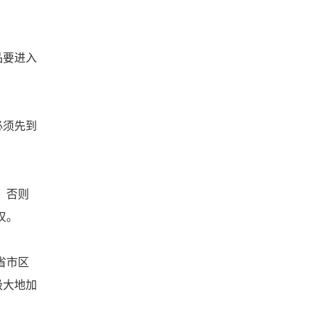
品要进入
必须先到
，否则
叹。
省市区
极大地加