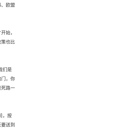
书、欧盟
才开始，
政策也比
我们是
的门，你
是死路一
前，按
还要送到