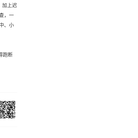
，加上迟
查，一
中、小
得跑断
）