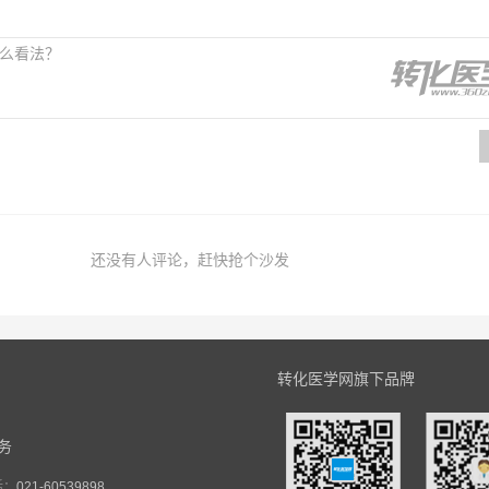
还没有人评论，赶快抢个沙发
转化医学网旗下品牌
务
话：
021-60539898