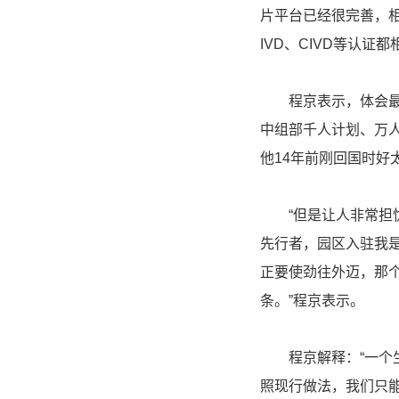
片平台已经很完善，
IVD、CIVD等认
程京表示，体会最深
中组部千人计划、万
他14年前刚回国时好
“但是让人非常担忧
先行者，园区入驻我
正要使劲往外迈，那
条。”程京表示。
程京解释：“一个生
照现行做法，我们只