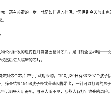
，还有关键的一步，就是如何进入社保。“医保到今天为止真
叹。
”
公司研发的遗传性耳聋基因检测芯片，是目前全世界唯一一
产权然后进入临床的芯片。
对这个芯片进行了政府采购，到10月30日有337307个孩子
，筛查结果15458孩子是致聋基因携带者，一针可以打聋的孩子占
以告诉哪些人听得见，哪些人听不见，哪些人有打针致聋的风险。