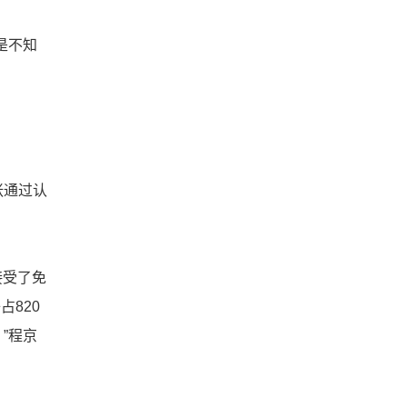
是不知
张通过认
接受了免
820
”程京