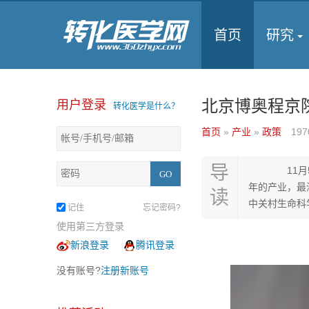
首页
研究
北京博奥程京
用户登录
转化医学是什么？
首页
»
产业
»
政策
197
导
11月5日，
年的产业，最
读
中关村生命科
记住
忘记密码?
使用第三方登录
新浪登录
腾讯登录
没有账号?
注册新账号