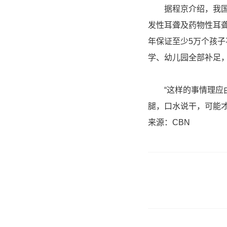
据程京介绍，我国0~
发性耳聋及药物性耳
年保证至少5万个孩
学、幼儿园全部补足，
“这样的事情理应由
腿，口水说干，可能才能
来源：CBN