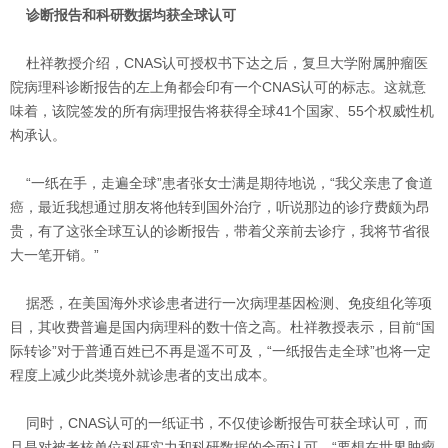
诊断报告和科研数据均获全球认可
杜祥教授介绍，CNAS认可授权书下达之后，复旦大学附属肿瘤医
院病理科诊断报告的左上角都会印有一个CNAS认可的标志。这就意
味着，该院签发的所有病理报告将获得全球41个国家、55个权威性机
构承认。
“一纸在手，走遍全球”患者张女士满是期待地说，“我父亲患了食道
癌，最近我想通过朋友将他转到国外治疗，听说那边的诊疗费颇为昂
贵，有了这张全球互认的诊断报告，带着父亲前去诊疗，我将节省很
大一笔开销。”
据悉，在美国海外求诊患者进行一次病理基因检测、免疫组化等项
目，其收费普遍是国内病理科的数十倍之高。杜祥教授表示，目前“国
际转诊”对于普通百姓已不再是遥不可及，“一纸报告走全球”也将一定
程度上减少此类境外就诊患者的支出成本。
同时，CNAS认可的一纸证书，不仅使诊断报告可获全球认可，而
且是对被考核单位科研实力和科研数据的全面认可。“要想在世界肿瘤