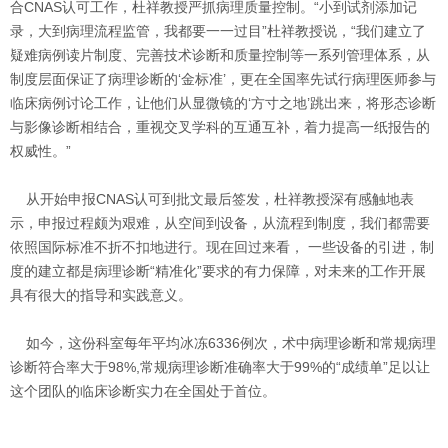
合CNAS认可工作，杜祥教授严抓病理质量控制。“小到试剂添加记
录，大到病理流程监管，我都要一一过目”杜祥教授说，“我们建立了
疑难病例读片制度、完善技术诊断和质量控制等一系列管理体系，从
制度层面保证了病理诊断的‘金标准’，更在全国率先试行病理医师参与
临床病例讨论工作，让他们从显微镜的‘方寸之地’跳出来，将形态诊断
与影像诊断相结合，重视交叉学科的互通互补，着力提高一纸报告的
权威性。”
从开始申报CNAS认可到批文最后签发，杜祥教授深有感触地表
示，申报过程颇为艰难，从空间到设备，从流程到制度，我们都需要
依照国际标准不折不扣地进行。现在回过来看， 一些设备的引进，制
度的建立都是病理诊断“精准化”要求的有力保障，对未来的工作开展
具有很大的指导和实践意义。
如今，这份科室每年平均冰冻6336例次，术中病理诊断和常规病理
诊断符合率大于98%,常规病理诊断准确率大于99%的“成绩单”足以让
这个团队的临床诊断实力在全国处于首位。