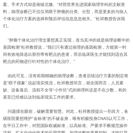
案、手术方式却是南辕北辙。“对照世界先进国家病理学科的文献资
料，病理诊断已不仅仅局限于肿瘤的分类、分型，而是更多的与病人
个体化治疗方案的选择和预后评估信息息息相关。”杜祥教授告诉我
们。
“肿瘤个体化治疗理念要想真正实现，首当其冲的就是病理诊断中的
基因检测”杜祥教授说，“我们只有通过病理的基因检测，方能第一时
间有效地筛选出那些带有靶点的患者，而后临床医生才能找到适合其
靶点的药物进行针对性的个体化治疗。”
由此可见，没有前期精确的病理诊断，患者后续治疗方案的制定将
是“瞎子摸象”.说起现实情况，杜祥教授坦言，就全国而言，人员紧
缺、设备落后、流程不全等“小作坊”式的病理科还是不在少数，有的
甚至已经难以达到临床现实工作的要求。
问题摆在眼前，破解需要智慧。对此，杜祥教授提出一剂良方，各
级医院要想维护“金标准”的不破金身，唯有积极投身CNAS认可工作，
在平日工作中，对照国际权威标准，以高标准、严要求不断规范操作
流程，扩大自动化技术的应用范围，加强诊断的质量控制，才能引导