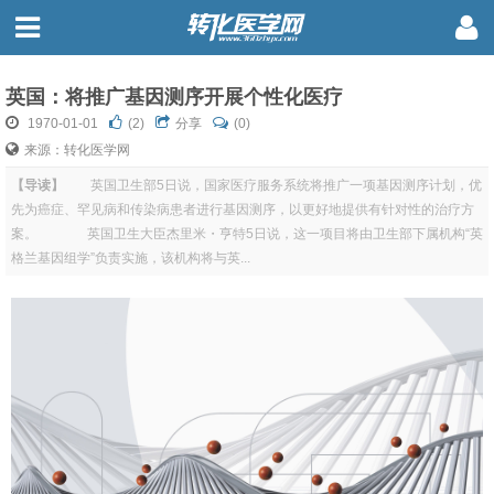
英国：将推广基因测序开展个性化医疗
1970-01-01
(
2
)
分享
(0)
来源：转化医学网
【导读】
英国卫生部5日说，国家医疗服务系统将推广一项基因测序计划，优
先为癌症、罕见病和传染病患者进行基因测序，以更好地提供有针对性的治疗方
案。 英国卫生大臣杰里米・亨特5日说，这一项目将由卫生部下属机构“英
格兰基因组学”负责实施，该机构将与英...