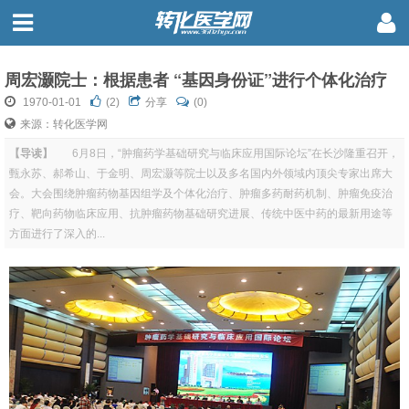
周宏灏院士：根据患者 “基因身份证”进行个体化治疗
1970-01-01
(
2
)
分享
(0)
来源：转化医学网
【导读】
6月8日，“肿瘤药学基础研究与临床应用国际论坛”在长沙隆重召开，
甄永苏、郝希山、于金明、周宏灏等院士以及多名国内外领域内顶尖专家出席大
会。大会围绕肿瘤药物基因组学及个体化治疗、肿瘤多药耐药机制、肿瘤免疫治
疗、靶向药物临床应用、抗肿瘤药物基础研究进展、传统中医中药的最新用途等
方面进行了深入的...