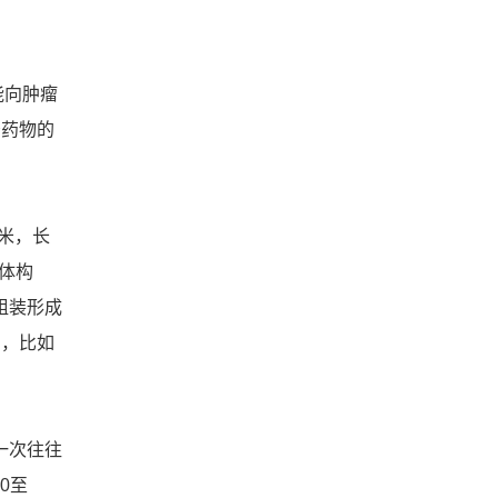
能向肿瘤
少药物的
纳米，长
体构
组装形成
剂，比如
一次往往
0至