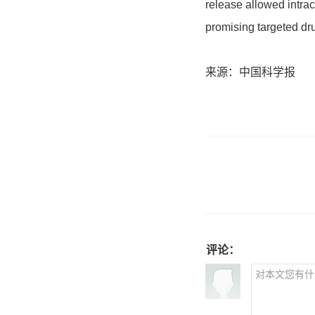
release allowed intra
promising targeted dru
来源：中国科学报
评论：