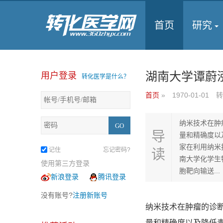
首页
研究
湖南大学谭蔚泓
用户登录
转化医学是什么？
首页
»
1970-01-01
转
纳米技术在肿
导
量和精确度以
家在利用纳米
记住
忘记密码?
读
南大学化学生
使用第三方登录
胞靶向输送...
新浪登录
腾讯登录
没有账号?
注册新账号
纳米技术在肿瘤的诊
量和精确度以及降低