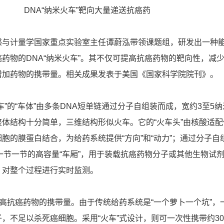
DNA“纳米火车”靶向大量递送抗癌药
感与计量学国家重点实验室主任谭蔚泓带领课题组，研发出一种
药物的DNA“纳米火车”。其不仅可提高抗癌药物的靶向性，减
增加药物的携带量。相关成果发表于美国《国家科学院院刊》。
车”的“车体”由多条DNA短单链通过分子自组装而成，宽约3至5
体结构十分简单，三维结构形似火车。它的“火车头”由核酸适配
胞的膜蛋白结合，为给药系统提供“方向”和“动力”；通过分子自
一节一节的高容量“车厢”，用于装载抗癌药物分子或其他生物试
，对整个过程进行实时监测。
提高抗癌药物的携带量。由于传统给药系统是“一个萝卜一个坑”，
，不足以杀死癌细胞。采用“火车”式设计，则可一次性携带约30