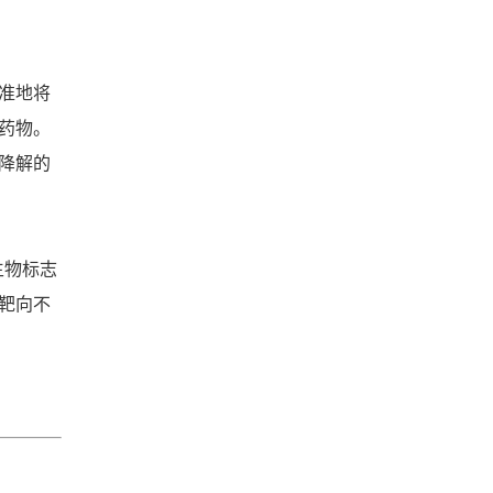
准地将
药物。
降解的
生物标志
靶向不