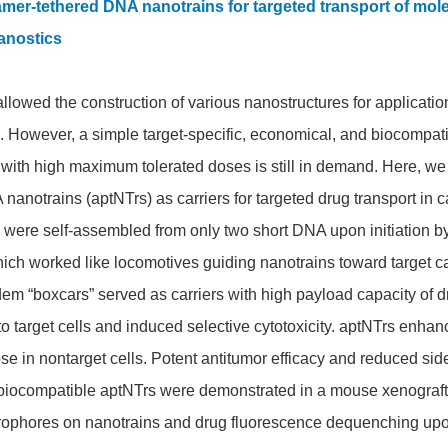
mer-tethered DNA nanotrains for targeted transport of mol
anostics
lowed the construction of various nanostructures for applicatio
. However, a simple target-specific, economical, and biocompat
 with high maximum tolerated doses is still in demand. Here, we
anotrains (aptNTrs) as carriers for targeted drug transport in 
 were self-assembled from only two short DNA upon initiation b
ich worked like locomotives guiding nanotrains toward target c
dem “boxcars” served as carriers with high payload capacity of 
to target cells and induced selective cytotoxicity. aptNTrs enha
 in nontarget cells. Potent antitumor efficacy and reduced side
 biocompatible aptNTrs were demonstrated in a mouse xenograft
orophores on nanotrains and drug fluorescence dequenching up