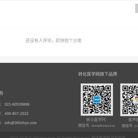
还没有人评论，赶快抢个沙发
转化医学网旗下品牌
务
话：
021-60539898
询：
400-807-2022
箱：
info@360zhyx.com