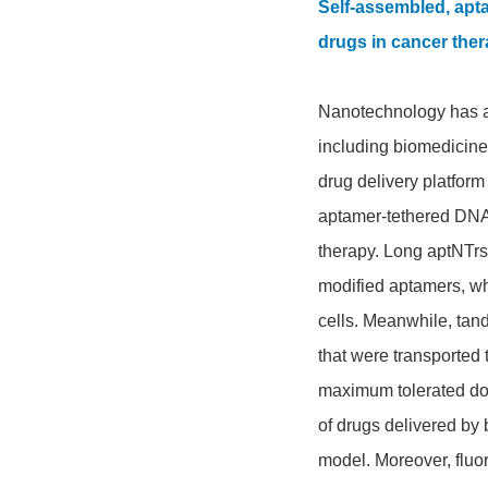
Self-assembled, apta
drugs in cancer ther
Nanotechnology has al
including biomedicine
drug delivery platform
aptamer-tethered DNA n
therapy. Long aptNTrs
modified aptamers, wh
cells. Meanwhile, tan
that were transported 
maximum tolerated dose
of drugs delivered by
model. Moreover, flu