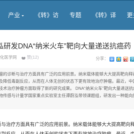
产业
《转》访
专题
《转》译
更
研发DNA“纳米火车”靶向大量递送抗癌药
化医学网
赞(
12
)
分享：
瘤的诊断与治疗方面具有广泛的应用前景。纳米载体能够大大提高靶向释
及降低毒副反应，从而在人体无创的状态下更有效地治疗肿瘤。最近，中
技术治疗肿瘤方面取得了新的研究成果。 DNA“纳米火车”靶向大量递送抗
物传感与计量学国家重点实验室主任谭蔚泓带领课题组，研发出一种能向
断与治疗方面具有广泛的应用前景。纳米载体能够大大提高靶向
毒副反应，从而在人体无创的状态下更有效地治疗肿瘤。最近，