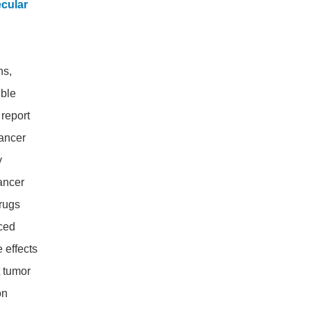
ecular
ns,
ible
 report
cancer
y
ancer
drugs
nced
 effects
 tumor
on