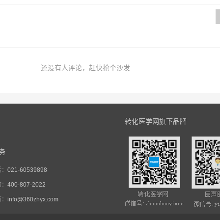
还没有人评论，赶快抢个沙发
转化医学网旗下品牌
务
话：
021-60539898
询：
400-807-2022
箱：
info@360zhyx.com