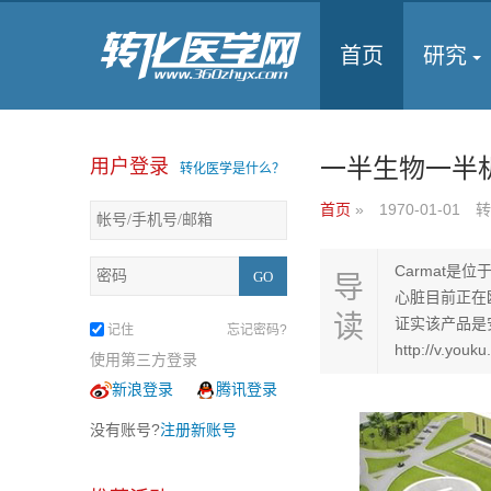
首页
研究
一半生物一半
用户登录
转化医学是什么？
首页
»
1970-01-01
转
Carmat
导
心脏目前正在
读
证实该产品是
记住
忘记密码?
http://v.you
使用第三方登录
新浪登录
腾讯登录
没有账号?
注册新账号