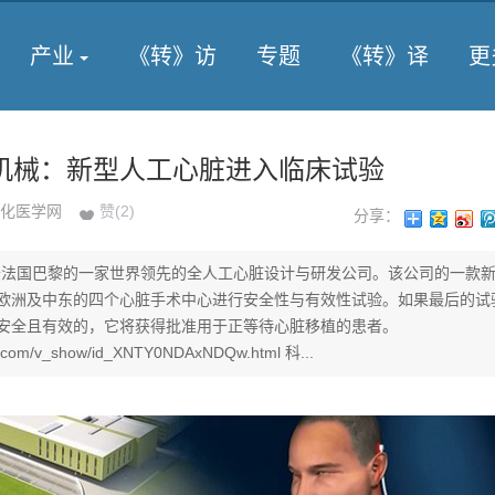
产业
《转》访
专题
《转》译
更
机械：新型人工心脏进入临床试验
化医学网
赞(
2
)
分享：
是位于法国巴黎的一家世界领先的全人工心脏设计与研发公司。该公司的一款
欧洲及中东的四个心脏手术中心进行安全性与有效性试验。如果最后的试
安全且有效的，它将获得批准用于正等待心脏移植的患者。
ku.com/v_show/id_XNTY0NDAxNDQw.html 科...