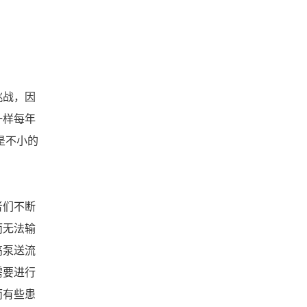
挑战，因
一样每年
是不小的
者们不断
而无法输
高泵送流
需要进行
而有些患