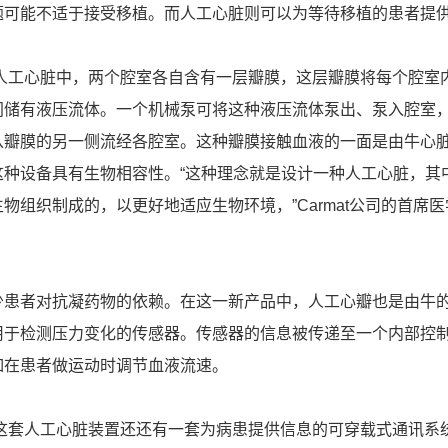
题可能不适于接受移植。而人工心脏则可以为等待移植的患者提
计的人工心脏中，两个腔室各自含有一层瓣膜，这层瓣膜将每个腔室
间储有液压流体。一个机械泵可将这种液压流体泵出、泵入腔室
从瓣膜的另一侧流经各腔室。这种瓣膜接触血液的一面是由牛心
这种设备具有生物相容性。“这种理念就是设计一种人工心脏，其
物组织制成的，以更好地适应生物环境，”Carmat公司的首席医
少患者对抗凝药物的依赖。在这一新产品中，人工心瓣也是由牛
用于检测压力变化的传感器。传感器的信息被传递至一个内部控
如在患者做运动时调节血液流速。
称，这套人工心脏装置还还有一套为病患提供信息的可穿载式通讯系