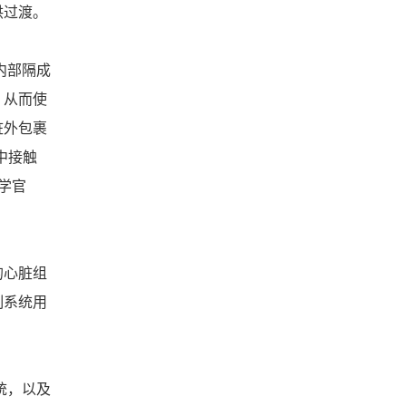
供过渡。
内部隔成
，从而使
脏外包裹
中接触
学官
的心脏组
制系统用
统，以及