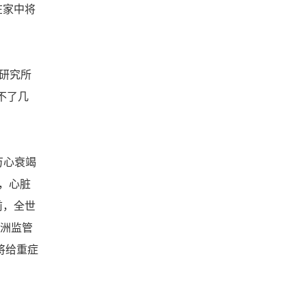
在家中将
研究所
作不了几
0万心衰竭
，心脏
前，全世
欧洲监管
将给重症