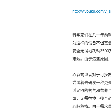
http://v.youku.com
科学家们在几十年前
为这样的设备不但需
安全无误地跳动350
难题。由于这些原因
心衰竭患者对于可挽
尝试着去研发一种更
送足够的氧气和营养
量，无需替换下整个
心脏移植。由于需求