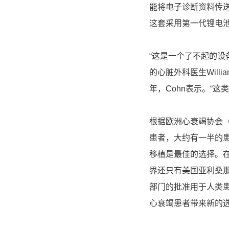
能将电子诊断资料传
这套采用第一代锂电
“这是一个了不起的设
的心脏外科医生Will
年，Cohn表示。“
根据欧洲心衰竭协会（Euro
患者，大约有一半的
移植是最佳的选择。
界还只有美国亚利桑那
部门的批准用于人类患
心衰竭患者带来新的