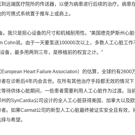
送到远端医疗院所的传送器，以便为病患进行后续的治疗。病患
池的可携式系统置于推车上或肩上。
备。我只是担心设备的尺寸和机械耐用性。”美国德克萨斯州心脏
iam Cohn说。由于一天要泵送100000次以上，多数人工心脏工
这类设备，最多用两到三年，是移植前的权宜之计。”
pean Heart Failure Association）的估算，全球约有260
患者在诊断后4年内会去世。在所有其他治疗手段都无效的情况下
在等待供体心脏期间，一些患者需要利用人工心脏作为过渡。当
州的SynCardia公司设计的全人工心脏获得美国、加拿大以及
者。如果Carmat公司的新型人工心脏最终被证实安全且有效，
选择与希望。