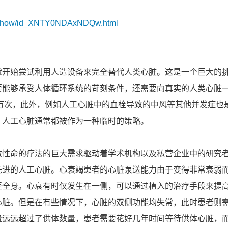
/v_show/id_XNTY0NDAxNDQw.html
就开始尝试利用人造设备来完全替代人类心脏。这是一个巨大的
要能够承受人体循环系统的苛刻条件，还需要向真实的人类心脏
0万次，此外，例如人工心脏中的血栓导致的中风等其他并发症也
，人工心脏通常都被作为一种临时的策略。
救性命的疗法的巨大需求驱动着学术机构以及私营企业中的研究
先进的人工心脏。心衰竭患者的心脏泵送能力由于变得非常衰弱
至全身。心衰有时仅发生在一侧，可以通过植入的治疗手段来提
心脏。但是在有些情况下，心脏的双侧功能均失常，此时患者则
量远远超过了供体数量，患者需要花好几年时间等待供体心脏，