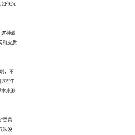
比如低沉
，这种激
素和皮质
剂，不
这些T
样本来测
“更具
气味没