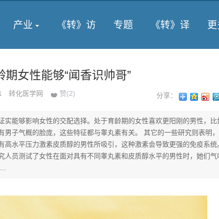
产业
《转》访
专题
《转》译
更
龄期女性能够“闻香识帅哥”
01
转化医学网
赞(
2
)
分享：
证实能够影响女性的交配选择。处于育龄期的女性喜欢更阳刚的男性，比
有男子气概的脸庞，这些特征都与睾丸素有关。 其它的一些研究则表明
有高水平压力激素皮质醇的男性所吸引，这种激素会导致更强的免疫系统
究人员测试了女性在面对具有不同睾丸素和皮质醇水平的男性时，她们气
..