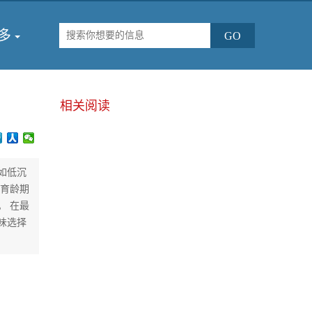
多
相关阅读
如低沉
，育龄期
。 在最
味选择