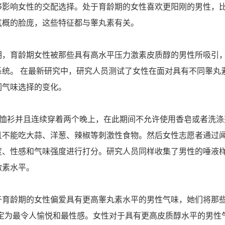
够影响女性的交配选择。处于育龄期的女性喜欢更阳刚的男性，
气概的脸庞，这些特征都与睾丸素有关。
明，育龄期女性被那些具有高水平压力激素皮质醇的男性所吸引
系统。 在最新研究中，研究人员测试了女性在面对具有不同睾丸
们气味选择的变化。
T恤衫并且连续穿着两个晚上，在此期间不允许使用香皂或者洗涤
且不能吃大蒜、洋葱、辣椒等刺激性食物。然后女性志愿者通过闻
度、性感和气味强度进行打分。研究人员同样收集了男性的唾液
激素水平。
于育龄期的女性偏爱具有更高睾丸素水平的男性气味，她们将那些
评定为最令人愉悦和最性感。女性对于具有更高皮质醇水平的男性