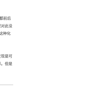
都前后
现对此没
这种化
发现是可
择。但是