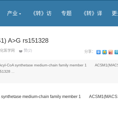
产业
《转》访
专题
《转》译
更
) A>G rs151328
化医学网
赞(
2
)
分享：
yl-CoA synthetase medium-chain family member 1 ACSM1(M
328 ...
 synthetase medium-chain family member 1 ACSM1(M