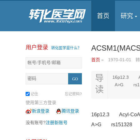
首页
研究
ACSM1(MACS1
用户登录
转化医学是什么？
首页
»
1970-01-01
转
导
16p12.3 Ac
A>G rs151
读
记住
忘记密码?
使用第三方登录
新浪登录
腾讯登录
16p12.3 Acyl-CoA
没有账号?
注册新账号
A>G rs151328