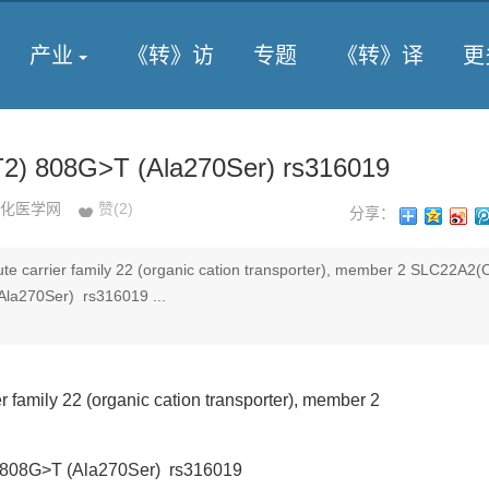
产业
《转》访
专题
《转》译
更
) 808G>T (Ala270Ser) rs316019
化医学网
赞(
2
)
分享：
carrier family 22 (organic cation transporter), member 2 SLC22A2
270Ser) rs316019 ...
amily 22 (organic cation transporter), member 2
8G>T (Ala270Ser) rs316019