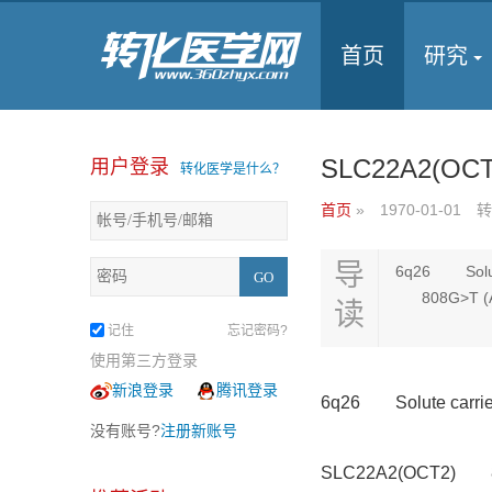
首页
研究
SLC22A2(OCT2
用户登录
转化医学是什么？
首页
»
1970-01-01
转
导
6q26 Solute 
808G>T (Ala
读
记住
忘记密码?
使用第三方登录
新浪登录
腾讯登录
6q26 Solute carrier f
没有账号?
注册新账号
SLC22A2(OCT2) 80