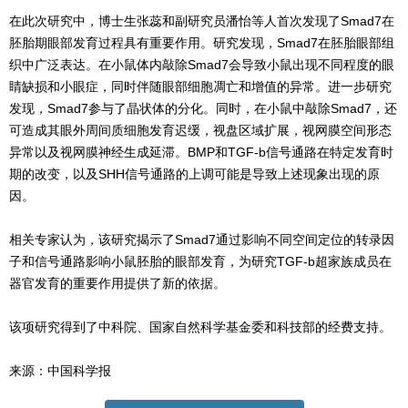
在此次研究中，博士生张蕊和副研究员潘怡等人首次发现了Smad7在
胚胎期眼部发育过程具有重要作用。研究发现，Smad7在胚胎眼部组
织中广泛表达。在小鼠体内敲除Smad7会导致小鼠出现不同程度的眼
睛缺损和小眼症，同时伴随眼部细胞凋亡和增值的异常。进一步研究
发现，Smad7参与了晶状体的分化。同时，在小鼠中敲除Smad7，还
可造成其眼外周间质细胞发育迟缓，视盘区域扩展，视网膜空间形态
异常以及视网膜神经生成延滞。BMP和TGF-b信号通路在特定发育时
期的改变，以及SHH信号通路的上调可能是导致上述现象出现的原
因。
相关专家认为，该研究揭示了Smad7通过影响不同空间定位的转录因
子和信号通路影响小鼠胚胎的眼部发育，为研究TGF-b超家族成员在
器官发育的重要作用提供了新的依据。
该项研究得到了中科院、国家自然科学基金委和科技部的经费支持。
来源：中国科学报