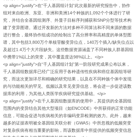
<p align="justify">在“千人基因组计划”此次最新的研究报告中，协作
组对来自欧洲、东亚、非洲和美洲14个种族的1,092个个体进行了研
究，并结合全基因组测序、外显子目标序列捕获和SNP分型等技术构
建了变异图谱。通过开发新的方法对多种不同算法和不同来源的数据
进行整合，最终协作组成功的绘制出了高分辨率和高精度的单体型图
谱，其中包括3,800万个单核苷酸变异位点，140万个插入/缺失位点以
及超过1.4万个大片段缺失。这些数据资源涵盖了不同种族人群基因组
中携带1%以上的突变，其中覆盖度达98%以上。</p>
<p align="justify">自“千人基因组计划”第一阶段研究成果公布以来，
千人基因组数据库已经广泛应用于各种遗传性疾病和癌症基因组等研
究，而这次更加详尽和精确的研究结果，以及在不同种族个体中发现
的与功能相关的罕见、低频以及常见变异信息，将会进一步促进该数
据库的利用，为其他人类医学疾病研究提供基础。</p>
<p align="justify">在千人基因组数据库的使用中，其提供的全基因组
范围内的变异结合其他大型项目（如ENCODE）中所获得的正常功能
信息，可能会促进与疾病相关的非编码变异检测的效力。此外，越来
越多的证据表明被全基因组关联分析（GWAS）中所忽视的低频突变
对复杂疾病有相当重要的影响，而该数据库中所提供的低频突变信息