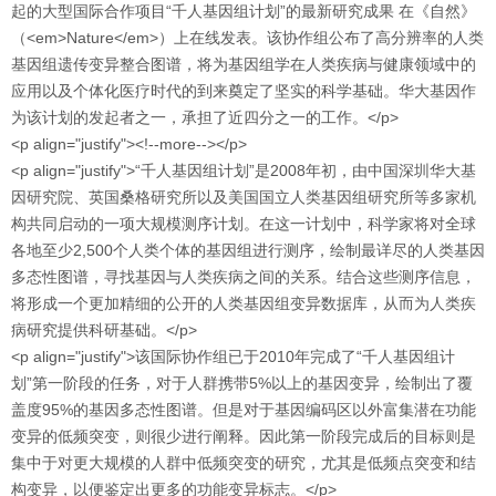
起的大型国际合作项目“千人基因组计划”的最新研究成果 在《自然》
（<em>Nature</em>）上在线发表。该协作组公布了高分辨率的人类
基因组遗传变异整合图谱，将为基因组学在人类疾病与健康领域中的
应用以及个体化医疗时代的到来奠定了坚实的科学基础。华大基因作
为该计划的发起者之一，承担了近四分之一的工作。</p>
<p align="justify"><!--more--></p>
<p align="justify">“千人基因组计划”是2008年初，由中国深圳华大基
因研究院、英国桑格研究所以及美国国立人类基因组研究所等多家机
构共同启动的一项大规模测序计划。在这一计划中，科学家将对全球
各地至少2,500个人类个体的基因组进行测序，绘制最详尽的人类基因
多态性图谱，寻找基因与人类疾病之间的关系。结合这些测序信息，
将形成一个更加精细的公开的人类基因组变异数据库，从而为人类疾
病研究提供科研基础。</p>
<p align="justify">该国际协作组已于2010年完成了“千人基因组计
划”第一阶段的任务，对于人群携带5%以上的基因变异，绘制出了覆
盖度95%的基因多态性图谱。但是对于基因编码区以外富集潜在功能
变异的低频突变，则很少进行阐释。因此第一阶段完成后的目标则是
集中于对更大规模的人群中低频突变的研究，尤其是低频点突变和结
构变异，以便鉴定出更多的功能变异标志。</p>