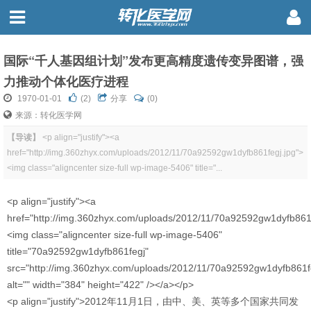
国际“千人基因组计划”发布更高精度遗传变异图谱，强
力推动个体化医疗进程
1970-01-01
(
2
)
分享
(0)
来源：转化医学网
【导读】
<p align="justify"><a
href="http://img.360zhyx.com/uploads/2012/11/70a92592gw1dyfb861fegj.jpg">
<img class="aligncenter size-full wp-image-5406" title="...
<p align="justify"><a
href="http://img.360zhyx.com/uploads/2012/11/70a92592gw1dyfb861f
<img class="aligncenter size-full wp-image-5406"
title="70a92592gw1dyfb861fegj"
src="http://img.360zhyx.com/uploads/2012/11/70a92592gw1dyfb861fe
alt="" width="384" height="422" /></a></p>
<p align="justify">2012年11月1日，由中、美、英等多个国家共同发