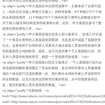
则为未分类位点的基因型填补提供基础，</p>
<p align="justify">华大基因在本次研究成果中，主要承担了全部中国
人（包括北京汉族人和南方汉族人）的样本收集、8个种族272个个体
的全基因组测序、11个种族375个个体的外显子测序以及数据分析中
关于插入/缺失和结构变异的检测和分析。此外，华大基因还参与了数
据质控和协调等工作。</p>
<p align="justify">华大基因该项目负责人郭小森表示：“这项工作完成
了一个更高分辨率的人类基因变异图谱，尤其是其中涵盖了低频突变
位点。这将有助于全球科研人员更深入地去探索人类遗传性疾病中表
型和基因型之间的联系。因此，这不仅是对整个千人基因组计划，而
且对人类遗传疾病的研究，都是一个里程碑式的成果。”</p>
<p align="justify">华大基因执行院长王俊表示：“千人基因组计划为从
发现基因到解析基因奠定了坚实的基础，是全球科学家在人类健康领
域向个体化医疗迈进的重要一步。我们将向全球科学家公开该研究中
的全部数据，以充分发挥这些研究结果的价值，从中挖掘更多的信
息，更好的探索人类生老病死的奥秘。”</p>
<p align="justify">文献链接：<a
href="http://www.nature.com/nature/journal/v491/n7422/full/nature11
auth">http://www.nature.com/nature/journal/v491/n7422/full/nature1