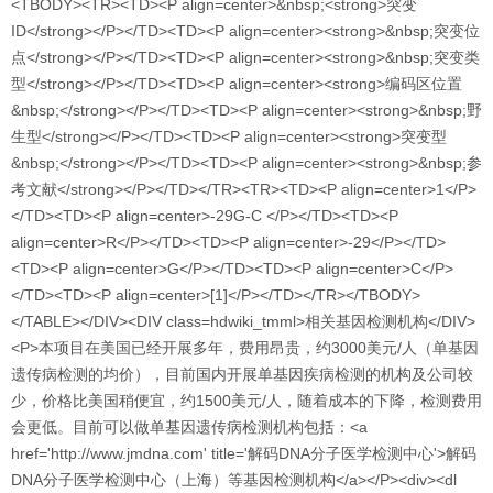
<TBODY><TR><TD><P align=center>&nbsp;<strong>突变
ID</strong></P></TD><TD><P align=center><strong>&nbsp;突变位
点</strong></P></TD><TD><P align=center><strong>&nbsp;突变类
型</strong></P></TD><TD><P align=center><strong>编码区位置
&nbsp;</strong></P></TD><TD><P align=center><strong>&nbsp;野
生型</strong></P></TD><TD><P align=center><strong>突变型
&nbsp;</strong></P></TD><TD><P align=center><strong>&nbsp;参
考文献</strong></P></TD></TR><TR><TD><P align=center>1</P>
</TD><TD><P align=center>-29G-C </P></TD><TD><P
align=center>R</P></TD><TD><P align=center>-29</P></TD>
<TD><P align=center>G</P></TD><TD><P align=center>C</P>
</TD><TD><P align=center>[1]</P></TD></TR></TBODY>
</TABLE></DIV><DIV class=hdwiki_tmml>相关基因检测机构</DIV>
<P>本项目在美国已经开展多年，费用昂贵，约3000美元/人（单基因
遗传病检测的均价），目前国内开展单基因疾病检测的机构及公司较
少，价格比美国稍便宜，约1500美元/人，随着成本的下降，检测费用
会更低。目前可以做单基因遗传病检测机构包括：<a
href='http://www.jmdna.com' title='解码DNA分子医学检测中心'>解码
DNA分子医学检测中心（上海）等基因检测机构</a></P><div><dl