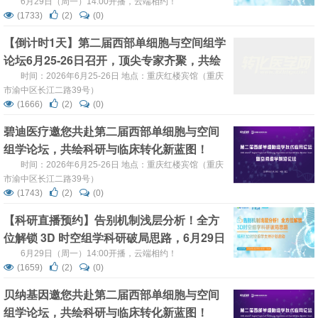
播，不见不散！
6月29日（周一）14:00开播，云端相约！
(1733)
(2)
(0)
【倒计时1天】第二届西部单细胞与空间组学
论坛6月25-26日召开，顶尖专家齐聚，共绘
科研与临床转化新蓝图，邀您共赴盛宴
时间：2026年6月25-26日 地点：重庆红楼宾馆（‌重庆
市渝中区长江二路39号）
(1666)
(2)
(0)
碧迪医疗邀您共赴第二届西部单细胞与空间
组学论坛，共绘科研与临床转化新蓝图！
时间：2026年6月25-26日 地点：重庆红楼宾馆（‌重庆
市渝中区长江二路39号）
(1743)
(2)
(0)
【科研直播预约】告别机制浅层分析！全方
位解锁 3D 时空组学科研破局思路，6月29日
不见不散！
6月29日（周一）14:00开播，云端相约！
(1659)
(2)
(0)
贝纳基因邀您共赴第二届西部单细胞与空间
组学论坛，共绘科研与临床转化新蓝图！