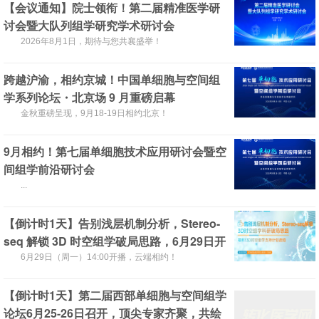
【会议通知】院士领衔！第二届精准医学研
讨会暨大队列组学研究学术研讨会
2026年8月1日，期待与您共襄盛举！
跨越沪渝，相约京城！中国单细胞与空间组
学系列论坛・北京场 9 月重磅启幕
金秋重磅呈现，9月18-19日相约北京！
9月相约！第七届单细胞技术应用研讨会暨空
间组学前沿研讨会
...
【倒计时1天】告别浅层机制分析，Stereo-
seq 解锁 3D 时空组学破局思路，6月29日开
播，不见不散！
6月29日（周一）14:00开播，云端相约！
【倒计时1天】第二届西部单细胞与空间组学
论坛6月25-26日召开，顶尖专家齐聚，共绘