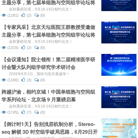
主题分享，第七届单细胞与空间组学论坛将
于2026年9月18-19日在北京召开！
金秋重磅呈现，9月18-19日相约北京！
(1181)
(2)
(0)
【专家风采】北京天坛医院王群教授受邀做
主题分享，第七届单细胞与空间组学论坛将
于2026年9月18-19日在北京召开！
金秋重磅呈现，9月18-19日相约北京！
(1315)
(2)
(0)
【会议通知】院士领衔！第二届精准医学研
讨会暨大队列组学研究学术研讨会
2026年8月1日，期待与您共襄盛举！
(1166)
(3)
(0)
跨越沪渝，相约京城！中国单细胞与空间组
学系列论坛・北京场 9 月重磅启幕
金秋重磅呈现，9月18-19日相约北京！
(1745)
(7)
(0)
【倒计时1天】告别浅层机制分析，Stereo-
seq 解锁 3D 时空组学破局思路，6月29日开